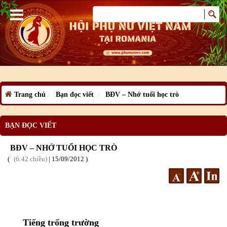
Trang chủ
Bạn đọc viết
BĐV – Nhớ tuổi học trò
BẠN ĐỌC VIẾT
BĐV – NHỚ TUỔI HỌC TRÒ
6:42 chiều
|
15
/09
/2012
Tiếng trống trường