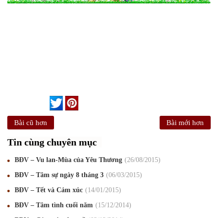
Bài cũ hơn
Bài mới hơn
Tin cùng chuyên mục
BĐV – Vu lan-Mùa của Yêu Thương
26
/08
/2015
BĐV – Tâm sự ngày 8 tháng 3
06
/03
/2015
Mừng Xuân Canh Tý 2020
22
/01
/2020
BĐV – Tết và Cảm xúc
14
/01
/2015
Chúc mừng Giáng sinh và Năm mới 2020
24
/12
/2019
BĐV – Tâm tình cuối năm
15
/12
/2014
Mừng Xuân Kỷ Hợi 2019
03
/02
/2019