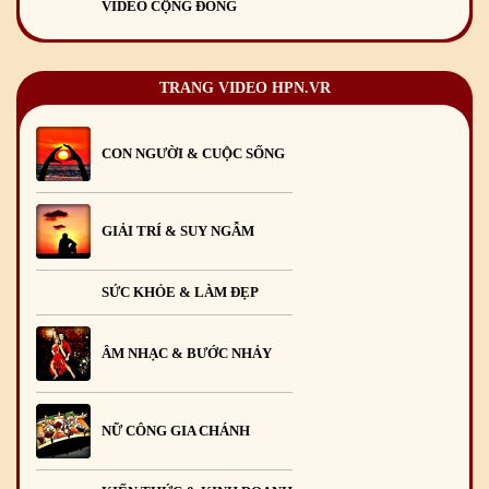
VIDEO CỘNG ĐỒNG
TRANG VIDEO HPN.VR
CON NGƯỜI & CUỘC SỐNG
GIẢI TRÍ & SUY NGẪM
SỨC KHỎE & LÀM ĐẸP
ÂM NHẠC & BƯỚC NHẢY
NỮ CÔNG GIA CHÁNH