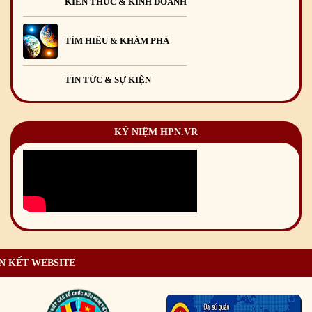
KIẾN THỨC & KINH DOANH
TÌM HIỂU & KHÁM PHÁ
TIN TỨC & SỰ KIỆN
KỶ NIỆM HPN.VR
N KẾT WEBSITE