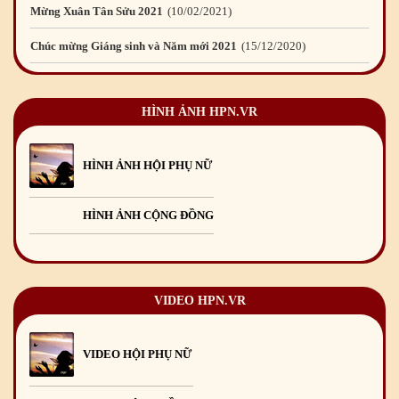
Chúc mừng Giáng sinh và Năm mới 2021
15
/12
/2020
Mừng Xuân Canh Tý 2020
22
/01
/2020
Chúc mừng Giáng sinh và Năm mới 2020
24
/12
/2019
HÌNH ẢNH HPN.VR
Mừng Xuân Kỷ Hợi 2019
03
/02
/2019
Chúc mừng Giáng sinh và Năm mới 2019
22
/12
/2018
HÌNH ẢNH HỘI PHỤ NỮ
Mừng Xuân Bính Ngọ 2026
15
/02
/2026
HÌNH ẢNH CỘNG ĐỒNG
Chúc mừng Giáng sinh và Năm mới 2026
24
/12
/2025
Chúc mừng Giáng sinh và Năm mới 2025
24
/12
/2024
Mừng Xuân Giáp Thìn 2024
09
/02
/2024
VIDEO HPN.VR
VIDEO HỘI PHỤ NỮ