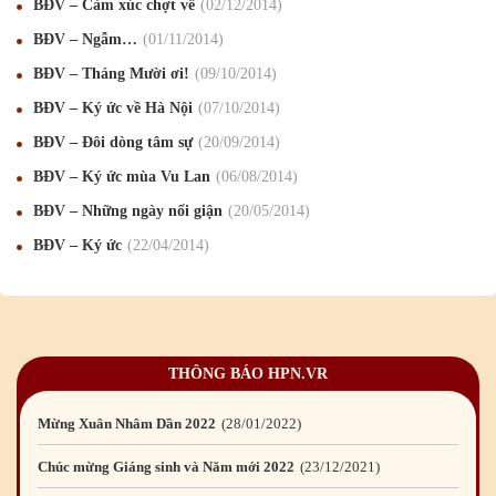
BĐV – Cảm xúc chợt về
02
/12
/2014
Chúc mừng Giáng sinh và Năm mới 2019
22
/12
/2018
BĐV – Ngẫm…
01
/11
/2014
BĐV – Tháng Mười ơi!
09
/10
/2014
Mừng Xuân Bính Ngọ 2026
15
/02
/2026
BĐV – Ký ức về Hà Nội
07
/10
/2014
Chúc mừng Giáng sinh và Năm mới 2026
24
/12
/2025
BĐV – Đôi dòng tâm sự
20
/09
/2014
Chúc mừng Giáng sinh và Năm mới 2025
24
/12
/2024
BĐV – Ký ức mùa Vu Lan
06
/08
/2014
Mừng Xuân Giáp Thìn 2024
09
/02
/2024
BĐV – Những ngày nổi giận
20
/05
/2014
BĐV – Ký ức
22
/04
/2014
Chúc mừng Giáng sinh và Năm mới 2024
21
/12
/2023
Mừng Xuân Quý Mão 2023
14
/01
/2023
Chúc mừng Giáng sinh và Năm mới 2023
24
/12
/2022
THÔNG BÁO HPN.VR
Mừng Xuân Nhâm Dần 2022
28
/01
/2022
Chúc mừng Giáng sinh và Năm mới 2022
23
/12
/2021
Mừng Xuân Tân Sửu 2021
10
/02
/2021