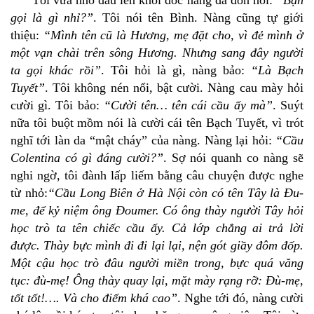
Tôi vừa nhô đầu lên khỏi dốc nàng đã đón hỏi:
“Bạn
gọi là gì nhỉ?”
. Tôi nói tên Bình. Nàng cũng tự giới
thiệu:
“Mình tên cũ là Hương, mẹ đặt cho, vì đẻ mình ở
một vạn chài trên sông Hương. Nhưng sang đây người
ta gọi khác rồi”
. Tôi hỏi là gì, nàng bảo:
“Là Bạch
Tuyết”
. Tôi không nén nổi, bật cười. Nàng cau mày hỏi
cười gì. Tôi bảo:
“Cười tên… tên cái cầu ấy mà”
. Suýt
nữa tôi buột mồm nói là cười cái tên Bạch Tuyết, vì trót
nghĩ tới làn da “mật cháy” của nàng. Nàng lại hỏi:
“Cầu
Colentina có gì đáng cười?”
. Sợ nói quanh co nàng sẽ
nghi ngờ, tôi đành lấp liếm bằng câu chuyện được nghe
từ nhỏ:
“Cầu Long Biên ở Hà Nội còn có tên Tây là Ðu-
me, để kỷ niệm ông Ðoumer. Có ông thày người Tây hỏi
học trò ta tên chiếc cầu ấy. Cả lớp chẳng ai trả lời
được. Thày bực mình đi đi lại lại, nện gót giầy đôm đốp.
Một cậu học trò đâu người miền trong, bực quá văng
tục: đù-mẹ! Ông thày quay lại, mặt mày rạng rỡ: Ðù-mẹ,
tốt tốt!…. Và cho điểm khá cao”
. Nghe tới đó, nàng cười