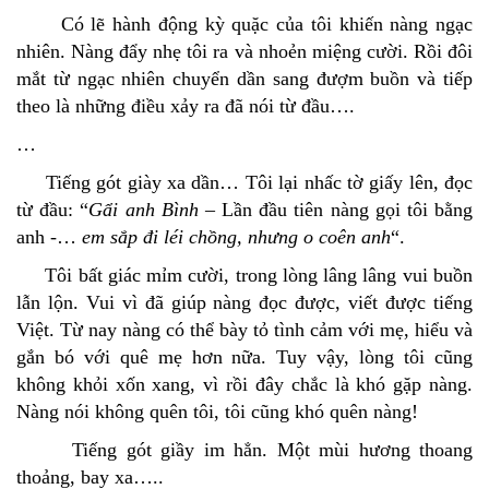
Có lẽ hành động kỳ quặc của tôi khiến nàng ngạc
nhiên. Nàng đẩy nhẹ tôi ra và nhoẻn miệng cười. Rồi đôi
mắt từ ngạc nhiên chuyển dần sang đượm buồn và tiếp
theo là những điều xảy ra đã nói từ đầu….
…
Tiếng gót giày xa dần… Tôi lại nhấc tờ giấy lên, đọc
từ đầu: “
Gẩi anh Bình
– Lần đầu tiên nàng gọi tôi bằng
anh -…
em sắp đi léi chồng, nhưng o coên anh
“.
Tôi bất giác mỉm cười, trong lòng lâng lâng vui buồn
lẫn lộn. Vui vì đã giúp nàng đọc được, viết được tiếng
Việt. Từ nay nàng có thể bày tỏ tình cảm với mẹ, hiểu và
gắn bó với quê mẹ hơn nữa. Tuy vậy, lòng tôi cũng
không khỏi xốn xang, vì rồi đây chắc là khó gặp nàng.
Nàng nói không quên tôi, tôi cũng khó quên nàng!
Tiếng gót giầy im hẳn. Một mùi hương thoang
thoảng, bay xa…..