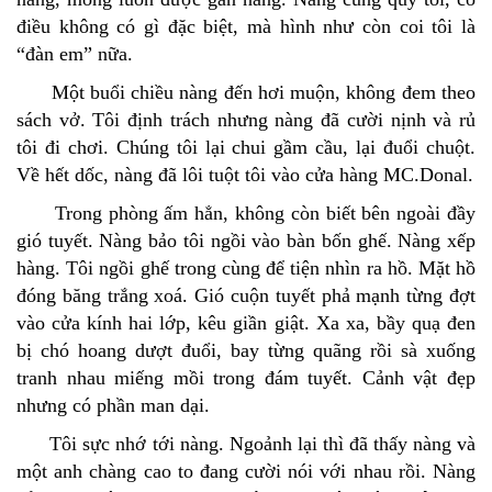
điều không có gì đặc biệt, mà hình như còn coi tôi là
“đàn em” nữa.
Một buổi chiều nàng đến hơi muộn, không đem theo
sách vở. Tôi định trách nhưng nàng đã cười nịnh và rủ
tôi đi chơi. Chúng tôi lại chui gầm cầu, lại đuổi chuột.
Về hết dốc, nàng đã lôi tuột tôi vào cửa hàng MC.Donal.
Trong phòng ấm hẳn, không còn biết bên ngoài đầy
gió tuyết. Nàng bảo tôi ngồi vào bàn bốn ghế. Nàng xếp
hàng. Tôi ngồi ghế trong cùng để tiện nhìn ra hồ. Mặt hồ
đóng băng trắng xoá. Gió cuộn tuyết phả mạnh từng đợt
vào cửa kính hai lớp, kêu giần giật. Xa xa, bầy quạ đen
bị chó hoang dượt đuổi, bay từng quãng rồi sà xuống
tranh nhau miếng mồi trong đám tuyết. Cảnh vật đẹp
nhưng có phần man dại.
Tôi sực nhớ tới nàng. Ngoảnh lại thì đã thấy nàng và
một anh chàng cao to đang cười nói với nhau rồi. Nàng