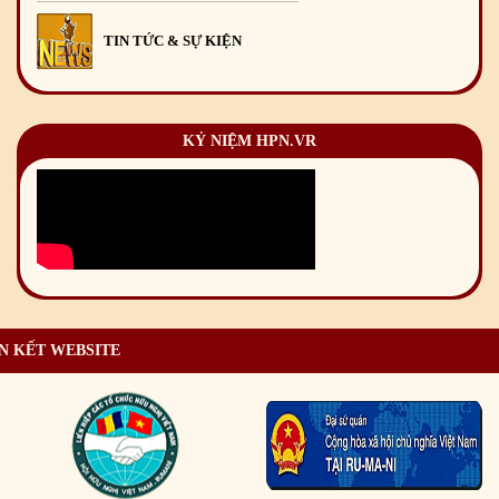
TIN TỨC & SỰ KIỆN
KỶ NIỆM HPN.VR
N KẾT WEBSITE