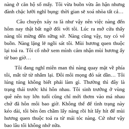
nàng ở căn hộ số mấy. Tôi vừa buồn vừa ân hận nhưng
đành chặc lưỡi nghĩ bụng: thời gian sẽ xoá nhòa tất cả…
Câu chuyện xảy ra là như vậy nên việc nàng đến
hôm nay thật bất ngờ đối với tôi. Lúc ra mở cửa thấy
nàng tôi mừng đến sững sờ. Nàng cũng vậy, tuy có vẻ
buồn. Nàng lặng lẽ ngồi sát tôi. Mùi hương quen thuộc
lại toả ra. Tôi cố nhớ xem mình cảm nhận mùi hương ấy
từ bao giờ…
Tôi đang nghĩ miên man thì nàng quay mặt về phía
tôi, mắt từ từ nhắm lại. Ðôi môi mọng đỏ sát dần… Tôi
lúng túng không biết phải làm gì. Thường thì đây là
trạng thái trước khi hôn nhau. Tôi sinh trưởng ở vùng
quê nên tuy lớn tuổi cũng chỉ mới thơm vào má nhau
chứ đã hôn môi bao giờ. Không thể để tình trạng này
kéo dài, tôi bèn ôm chầm lấy nàng rồi hít lấy hít để mùi
hương quen thuộc toả ra từ mái tóc nàng. Cứ như vậy
bao lâu tôi không nhớ nữa.