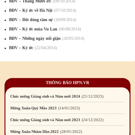
BĐV – Tháng Mười ơi!
09
/10
/2014
Chúc mừng Giáng sinh và Năm mới 2020
24
/12
/2019
BĐV – Ký ức về Hà Nội
07
/10
/2014
Mừng Xuân Kỷ Hợi 2019
03
/02
/2019
BĐV – Đôi dòng tâm sự
20
/09
/2014
Chúc mừng Giáng sinh và Năm mới 2019
22
/12
/2018
BĐV – Ký ức mùa Vu Lan
06
/08
/2014
Mừng Xuân Bính Ngọ 2026
15
/02
/2026
BĐV – Những ngày nổi giận
20
/05
/2014
BĐV – Ký ức
22
/04
/2014
Chúc mừng Giáng sinh và Năm mới 2026
24
/12
/2025
Chúc mừng Giáng sinh và Năm mới 2025
24
/12
/2024
Mừng Xuân Giáp Thìn 2024
09
/02
/2024
THÔNG BÁO HPN.VR
Chúc mừng Giáng sinh và Năm mới 2024
21
/12
/2023
Mừng Xuân Quý Mão 2023
14
/01
/2023
Chúc mừng Giáng sinh và Năm mới 2023
24
/12
/2022
Mừng Xuân Nhâm Dần 2022
28
/01
/2022
Chúc mừng Giáng sinh và Năm mới 2022
23
/12
/2021