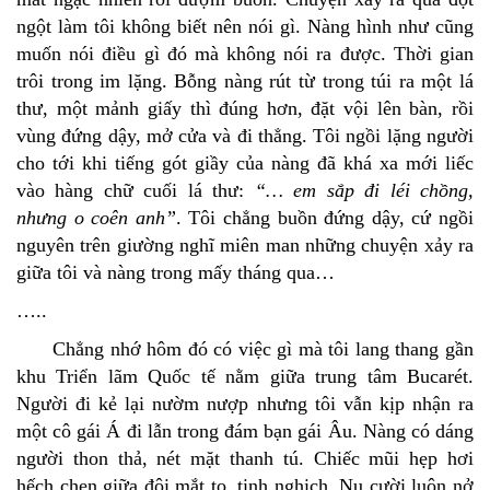
ngột làm tôi không biết nên nói gì. Nàng hình như cũng
muốn nói điều gì đó mà không nói ra được. Thời gian
trôi trong im lặng. Bỗng nàng rút từ trong túi ra một lá
thư, một mảnh giấy thì đúng hơn, đặt vội lên bàn, rồi
vùng đứng dậy, mở cửa và đi thẳng. Tôi ngồi lặng người
cho tới khi tiếng gót giầy của nàng đã khá xa mới liếc
vào hàng chữ cuối lá thư:
“… em sắp đi léi chồng,
nhưng o coên anh”
. Tôi chẳng buồn đứng dậy, cứ ngồi
nguyên trên giường nghĩ miên man những chuyện xảy ra
giữa tôi và nàng trong mấy tháng qua…
…..
Chẳng nhớ hôm đó có việc gì mà tôi lang thang gần
khu Triển lãm Quốc tế nằm giữa trung tâm Bucarét.
Người đi kẻ lại nườm nượp nhưng tôi vẫn kịp nhận ra
một cô gái Á đi lẫn trong đám bạn gái Âu. Nàng có dáng
người thon thả, nét mặt thanh tú. Chiếc mũi hẹp hơi
hếch chen giữa đôi mắt to, tinh nghịch. Nụ cười luôn nở