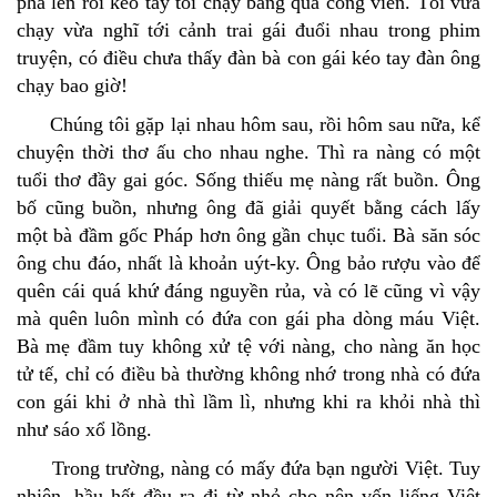
phá lên rồi kéo tay tôi chạy băng qua công viên. Tôi vừa
chạy vừa nghĩ tới cảnh trai gái đuổi nhau trong phim
truyện, có điều chưa thấy đàn bà con gái kéo tay đàn ông
chạy bao giờ!
Chúng tôi gặp lại nhau hôm sau, rồi hôm sau nữa, kể
chuyện thời thơ ấu cho nhau nghe. Thì ra nàng có một
tuổi thơ đầy gai góc. Sống thiếu mẹ nàng rất buồn. Ông
bố cũng buồn, nhưng ông đã giải quyết bằng cách lấy
một bà đầm gốc Pháp hơn ông gần chục tuổi. Bà săn sóc
ông chu đáo, nhất là khoản uýt-ky. Ông bảo rượu vào để
quên cái quá khứ đáng nguyền rủa, và có lẽ cũng vì vậy
mà quên luôn mình có đứa con gái pha dòng máu Việt.
Bà mẹ đầm tuy không xử tệ với nàng, cho nàng ăn học
tử tế, chỉ có điều bà thường không nhớ trong nhà có đứa
con gái khi ở nhà thì lầm lì, nhưng khi ra khỏi nhà thì
như sáo xổ lồng.
Trong trường, nàng có mấy đứa bạn người Việt. Tuy
nhiên, hầu hết đều ra đi từ nhỏ cho nên vốn liếng Việt