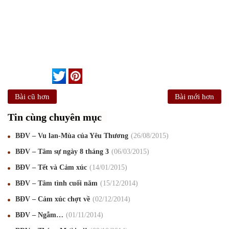
Bài cũ hơn
Bài mới hơn
Tin cùng chuyên mục
BĐV – Vu lan-Mùa của Yêu Thương
26
/08
/2015
BĐV – Tâm sự ngày 8 tháng 3
06
/03
/2015
BĐV – Tết và Cảm xúc
14
/01
/2015
BĐV – Tâm tình cuối năm
15
/12
/2014
BĐV – Cảm xúc chợt về
02
/12
/2014
Mừng Xuân Canh Tý 2020
22
/01
/2020
BĐV – Ngẫm…
01
/11
/2014