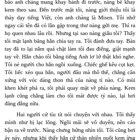
bảo anh chàng mang khay bánh đi trước, nàng bê khay
kem theo sau. Ðến trước mặt tôi, nàng giới thiệu tôi là
thày dạy tiếng Việt, còn anh chàng là Misen. Tôi nhớ
ngay cái tên đã có lần gặp trong thư nàng gửi mẹ. Thì ra
họ quen nhau lâu rồi. Nhưng tại sao nàng giấu tôi? Thấy
tôi mặt lạnh băng hắn chìa tay ra. Tôi đành đưa tay. Bàn
tay đã to lại nắm quá chặt làm tôi đau điếng, giật mạnh
tay về. Hắn chào tôi bằng tiếng Anh lơ lớ thật khó nghe.
Tôi né người cho hắn ngồi xuống. Chiếc ghế kêu cọt kẹt.
Tôi liếc xéo qua hắn, người đâu mà thô thế, chẳng cân
xứng với vóc dáng thon thả của nàng tí nào. Có mùi
khen khét phả ra, tôi phải quay mặt về phía nàng. Kem
lạnh cũng chẳng làm cho tôi mát được tý nào, lại hơi
đăng đắng nữa.
Hai người cứ tíu tít nói chuyện với nhau. Tôi thấy
mình như bị lạc lõng. Ngồi mãi sẽ vô duyên, nên cáo
bận ra về trước. Nàng chưng hửng nhìn tôi. Tôi cũng hơi
áy náy, nhưng khi thấy hắn cứ thản nhiên nuốt kem ừng