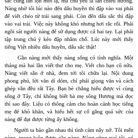
sắc cũng lẫn lộn mới lạ, mà chủ yếu là lẫn chiều hướng.
Nàng nhờ tôi lúc nào đến dấu huyền thì đập vào vai phải
để viết chéo từ trái sang phải. Còn đến dấu sắc thì đập
vào vai trái. Việc này không khó nhưng hơi rắc rối. Phải
ngồi sát người nàng để sử dụng được cả hai tay. Lại phải
tập trung chú ý kẻo đập nhầm chỗ. Lúc này mới thấy
tiếng Việt nhiều dấu huyền, dấu sắc thật!
Gần nàng mới thấy nàng sống có tình nghĩa. Một
tháng mà hai lần viết thư cho mẹ. Viết cho bạn cũ nữa.
Nàng viết sẵn ở nhà, đem tới tôi chữa lại. Nội dung
phong phú, lời văn dí dỏm, chỉ phải giọng văn và cách
ghép vần đều rất Tây. Bạn bè chẳng hiểu được vì cùng
sống ở Tây, chỉ không biết bà mẹ sông Hương mà đọc
thì sao đây. Liệu có thông cảm cho hoàn cảnh học tiếng
mẹ đẻ khó khăn, và hiểu hết sự cố gắng quá sức của
nàng để đạt được từng ấy không.
Người ta bảo gần nhau thì tình cảm nẩy nở. Tôi mến
nàng, mong luôn được gần nàng. Nàng cũng quý tôi, có