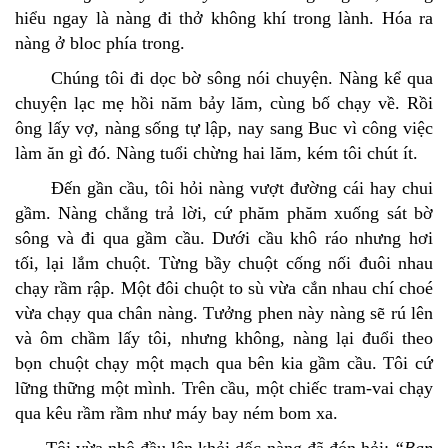
hiểu ngay là nàng đi thở không khí trong lành. Hóa ra
nàng ở bloc phía trong.
Chúng tôi đi dọc bờ sông nói chuyện. Nàng kể qua
chuyện lạc mẹ hồi năm bảy lăm, cùng bố chạy về. Rồi
ông lấy vợ, nàng sống tự lập, nay sang Buc vì công việc
làm ăn gì đó. Nàng tuổi chừng hai lăm, kém tôi chút ít.
Ðến gần cầu, tôi hỏi nàng vượt đường cái hay chui
gầm. Nàng chẳng trả lời, cứ phăm phăm xuống sát bờ
sông và đi qua gầm cầu. Dưới cầu khô ráo nhưng hơi
tối, lại lắm chuột. Từng bầy chuột cống nối đuôi nhau
chạy rầm rập. Một đôi chuột to sù vừa cắn nhau chí choé
vừa chạy qua chân nàng. Tưởng phen này nàng sẽ rú lên
và ôm chầm lấy tôi, nhưng không, nàng lại đuổi theo
bọn chuột chạy một mạch qua bên kia gầm cầu. Tôi cứ
lững thững một mình. Trên cầu, một chiếc tram-vai chạy
qua kêu rầm rầm như máy bay ném bom xa.