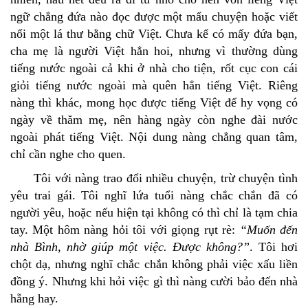
ngữ chẳng đứa nào đọc được một mẩu chuyện hoặc viết
nổi một lá thư bằng chữ Việt. Chưa kể có mấy đứa bạn,
cha mẹ là người Việt hẳn hoi, nhưng vì thường dùng
tiếng nước ngoài cả khi ở nhà cho tiện, rốt cục con cái
giỏi tiếng nước ngoài mà quên hẳn tiếng Việt. Riêng
nàng thì khác, mong học được tiếng Việt để hy vọng có
ngày về thăm mẹ, nên hàng ngày còn nghe đài nước
ngoài phát tiếng Việt. Nội dung nàng chẳng quan tâm,
chỉ cần nghe cho quen.
Tôi với nàng trao đổi nhiều chuyện, trừ chuyện tình
yêu trai gái. Tôi nghĩ lứa tuổi nàng chắc chắn đã có
người yêu, hoặc nếu hiện tại không có thì chỉ là tạm chia
tay. Một hôm nàng hỏi tôi với giọng rụt rè:
“Muốn đến
nhà Bình, nhờ giúp một việc. Ðược không?”
. Tôi hơi
chột dạ, nhưng nghĩ chắc chắn không phải việc xấu liền
đồng ý. Nhưng khi hỏi việc gì thì nàng cười bảo đến nhà
hẵng hay.