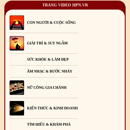
TRANG VIDEO HPN.VR
CON NGƯỜI & CUỘC SỐNG
GIẢI TRÍ & SUY NGẪM
SỨC KHỎE & LÀM ĐẸP
ÂM NHẠC & BƯỚC NHẢY
NỮ CÔNG GIA CHÁNH
KIẾN THỨC & KINH DOANH
TÌM HIỂU & KHÁM PHÁ