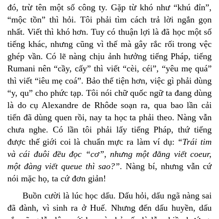
đó, trừ tên một số công ty. Gặp từ khó như “khú đỉn”,
“mộc tồn” thì hỏi. Tôi phải tìm cách trả lời ngắn gọn
nhất. Viết thì khó hơn. Tuy có thuận lợi là đã học một số
tiếng khác, nhưng cũng vì thế mà gây rắc rối trong vệc
ghép vần. Có lẽ nàng chịu ảnh hưởng tiếng Pháp, tiếng
Rumani nên “cầy, cấy” thì viết “cèi, céi”, “yêu mẹ quá”
thì viết “iêu mẹ coá”. Bảo thế tiện hơn, việc gì phải dùng
“y, qu” cho phức tạp. Tôi nói chữ quốc ngữ ta đang dùng
là do cụ Alexandre de Rhôde soạn ra, qua bao lần cải
tiến đã dùng quen rồi, nay ta học ta phải theo. Nàng vẫn
chưa nghe. Có lần tôi phải lấy tiếng Pháp, thứ tiếng
được thế giới coi là chuẩn mực ra làm ví dụ:
“Trái tim
và cái đuôi đều đọc “cơ”, nhưng một đằng viết coeur,
một đàng viết queue thì sao?”
. Nàng bí, nhưng vẫn cứ
nói mặc họ, ta cứ đơn giản!
Buồn cười là lúc học dấu. Dấu hỏi, dấu ngã nàng sai
đã đành, vì sinh ra ở Huế. Nhưng đến dấu huyền, dấu