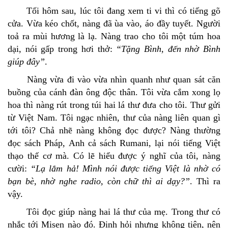
Tối hôm sau, lúc tôi đang xem ti vi thì có tiếng gõ
cửa. Vừa kéo chốt, nàng đã ùa vào, áo đầy tuyết. Người
toả ra mùi hương là lạ. Nàng trao cho tôi một túm hoa
dại, nói gấp trong hơi thở:
“Tặng Bình, đến nhờ Bình
giúp đây”
.
Nàng vừa đi vào vừa nhìn quanh như quan sát căn
buồng của cánh đàn ông độc thân. Tôi vừa cắm xong lọ
hoa thì nàng rút trong túi hai lá thư đưa cho tôi. Thư gửi
từ Việt Nam. Tôi ngạc nhiên, thư của nàng liên quan gì
tới tôi? Chả nhẽ nàng không đọc được? Nàng thường
đọc sách Pháp, Anh cả sách Rumani, lại nói tiếng Việt
thạo thế cơ mà. Có lẽ hiểu được ý nghĩ của tôi, nàng
cười:
“Lạ lắm hả! Mình nói được tiếng Việt là nhờ có
bạn bè, nhờ nghe radio, còn chữ thì ai dạy?”
. Thì ra
vậy.
Tôi đọc giúp nàng hai lá thư của mẹ. Trong thư có
nhắc tới Misen nào đó. Ðịnh hỏi nhưng không tiện, nên