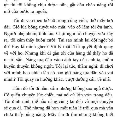
ực thì tôi không chịu được nữa, gật đầu chào nàng rồi
mở cửa bước ra ngoài.
Tôi đi ven theo bờ hồ trong công viên, thở mấy hơi
dài. Gió lùa bông tuyết vào mắt, vào cổ làm tôi ớn lạnh.
Người nhẹ nhõm, tỉnh táo. Chợt nghĩ tới chuyện vừa xảy
ra, tôi cảm thấy buồn cười. Tại sao mình lại đột ngột bỏ
đi? Hay là mình ghen? Vô lý thật! Tôi quyết định quay
về với họ. Nhưng khi đi gần tới cửa hàng thì thấy họ đã
ra tới sân. Nàng tựa đầu vào cánh tay của anh ta, mồm
huyên thuyên không ngớt. Tôi lại tức, thầm nghĩ: đi chơi
với mình bao nhiêu lần có bao giờ nàng tựa đầu vào vai
mình? Tôi quay ra hướng khác, vượt đường cái, về nhà.
Hôm đó tôi đi nằm sớm nhưng không sao ngủ được.
Cố quên chuyện lúc chiều mà nó cứ lởn vởn trong đầu.
Tôi đinh ninh thế nào nàng cũng lại đến và mọi chuyện
sẽ qua đi. Thế nhưng đã hơn một tuần lễ trôi qua mà vẫn
chưa thấy bóng nàng. Mấy lần đi tìm nhưng không biết