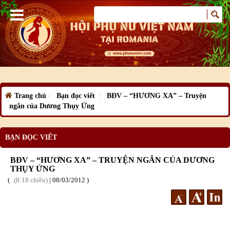
Trang chủ
Bạn đọc viết
BĐV – “HƯƠNG XA” – Truyện
ngắn của Dương Thụy Ứng
BẠN ĐỌC VIẾT
BĐV – “HƯƠNG XA” – TRUYỆN NGẮN CỦA DƯƠNG
THỤY ỨNG
8:18 chiều
|
08
/03
/2012