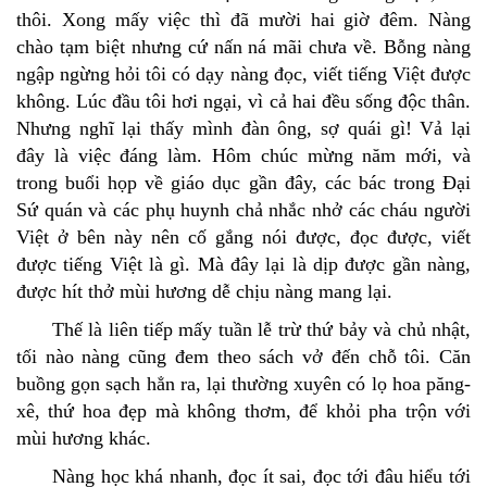
thôi. Xong mấy việc thì đã mười hai giờ đêm. Nàng
chào tạm biệt nhưng cứ nấn ná mãi chưa về. Bỗng nàng
ngập ngừng hỏi tôi có dạy nàng đọc, viết tiếng Việt được
không. Lúc đầu tôi hơi ngại, vì cả hai đều sống độc thân.
Nhưng nghĩ lại thấy mình đàn ông, sợ quái gì! Vả lại
đây là việc đáng làm. Hôm chúc mừng năm mới, và
trong buổi họp về giáo dục gần đây, các bác trong Đại
Sứ quán và các phụ huynh chả nhắc nhở các cháu người
Việt ở bên này nên cố gắng nói được, đọc được, viết
được tiếng Việt là gì. Mà đây lại là dịp được gần nàng,
được hít thở mùi hương dễ chịu nàng mang lại.
Thế là liên tiếp mấy tuần lễ trừ thứ bảy và chủ nhật,
tối nào nàng cũng đem theo sách vở đến chỗ tôi. Căn
buồng gọn sạch hẳn ra, lại thường xuyên có lọ hoa păng-
xê, thứ hoa đẹp mà không thơm, để khỏi pha trộn với
mùi hương khác.
Nàng học khá nhanh, đọc ít sai, đọc tới đâu hiểu tới