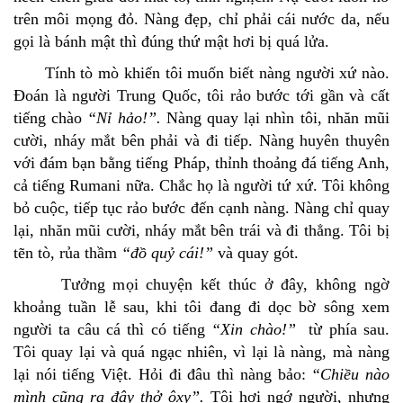
trên môi mọng đỏ. Nàng đẹp, chỉ phải cái nước da, nếu
gọi là bánh mật thì đúng thứ mật hơi bị quá lửa.
Tính tò mò khiến tôi muốn biết nàng người xứ nào.
Ðoán là người Trung Quốc, tôi rảo bước tới gần và cất
tiếng chào
“Nỉ hảo!”.
Nàng quay lại nhìn tôi, nhăn mũi
cười, nháy mắt bên phải và đi tiếp. Nàng huyên thuyên
với đám bạn bằng tiếng Pháp, thỉnh thoảng đá tiếng Anh,
cả tiếng Rumani nữa. Chắc họ là người tứ xứ. Tôi không
bỏ cuộc, tiếp tục rảo bước đến cạnh nàng. Nàng chỉ quay
lại, nhăn mũi cười, nháy mắt bên trái và đi thẳng. Tôi bị
tẽn tò, rủa thầm
“đồ quỷ cái!”
và quay gót.
Tưởng mọi chuyện kết thúc ở đây, không ngờ
khoảng tuần lễ sau, khi tôi đang đi dọc bờ sông xem
người ta câu cá thì có tiếng
“Xin chào!”
từ phía sau.
Tôi quay lại và quá ngạc nhiên, vì lại là nàng, mà nàng
lại nói tiếng Việt. Hỏi đi đâu thì nàng bảo:
“Chiều nào
mình cũng ra đây thở ôxy”.
Tôi hơi ngớ người, nhưng