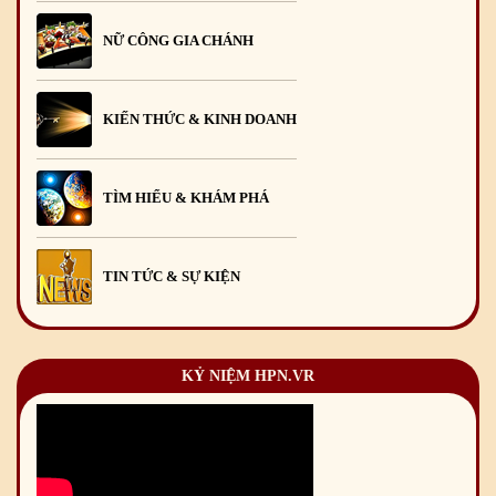
NỮ CÔNG GIA CHÁNH
KIẾN THỨC & KINH DOANH
TÌM HIỂU & KHÁM PHÁ
TIN TỨC & SỰ KIỆN
KỶ NIỆM HPN.VR