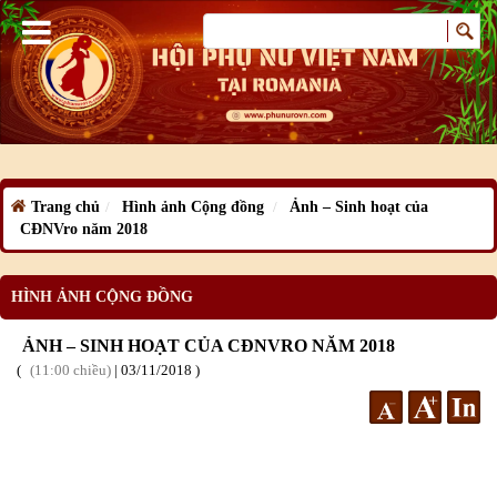
Trang chủ
Hình ảnh Cộng đồng
Ảnh – Sinh hoạt của
CĐNVro năm 2018
HÌNH ẢNH CỘNG ĐỒNG
ẢNH – SINH HOẠT CỦA CĐNVRO NĂM 2018
11:00 chiều
|
03
/11
/2018