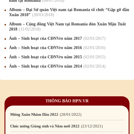
nam tại Romania
06
/07
/2018
Mừng Xuân Kỷ Hợi 2019
03
/02
/2019
Album – Đại Sứ quán Việt nam tại Romania tổ chức “Gặp gỡ đầu
Xuân 2018”
28
/03
/2018
Chúc mừng Giáng sinh và Năm mới 2019
22
/12
/2018
Album – Cộng đồng Việt Nam tại Romania đón Xuân Mậu Tuất
2018
11
/02
/2018
Mừng Xuân Bính Ngọ 2026
15
/02
/2026
Ảnh – Sinh hoạt của CĐNVro năm 2017
02
/01
/2017
Chúc mừng Giáng sinh và Năm mới 2026
24
/12
/2025
Ảnh – Sinh hoạt của CĐNVro năm 2016
02
/01
/2016
Chúc mừng Giáng sinh và Năm mới 2025
24
/12
/2024
Ảnh – Sinh hoạt của CĐNVro năm 2015
02
/01
/2015
Ảnh – Sinh hoạt của CĐNVro năm 2014
02
/01
/2014
Mừng Xuân Giáp Thìn 2024
09
/02
/2024
Chúc mừng Giáng sinh và Năm mới 2024
21
/12
/2023
Mừng Xuân Quý Mão 2023
14
/01
/2023
THÔNG BÁO HPN.VR
Chúc mừng Giáng sinh và Năm mới 2023
24
/12
/2022
Mừng Xuân Nhâm Dần 2022
28
/01
/2022
Chúc mừng Giáng sinh và Năm mới 2022
23
/12
/2021