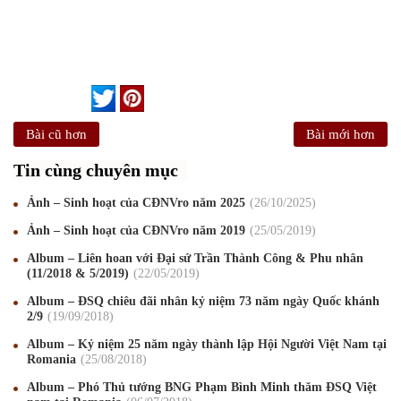
Bài cũ hơn
Bài mới hơn
Tin cùng chuyên mục
Ảnh – Sinh hoạt của CĐNVro năm 2025
26
/10
/2025
Ảnh – Sinh hoạt của CĐNVro năm 2019
25
/05
/2019
Album – Liên hoan với Đại sứ Trần Thành Công & Phu nhân
(11/2018 & 5/2019)
22
/05
/2019
Album – ĐSQ chiêu đãi nhân kỷ niệm 73 năm ngày Quốc khánh
2/9
19
/09
/2018
Album – Kỷ niệm 25 năm ngày thành lập Hội Người Việt Nam tại
Romania
Mừng Xuân Canh Tý 2020
25
/08
/2018
22
/01
/2020
Album – Phó Thủ tướng BNG Phạm Bình Minh thăm ĐSQ Việt
Chúc mừng Giáng sinh và Năm mới 2020
24
/12
/2019