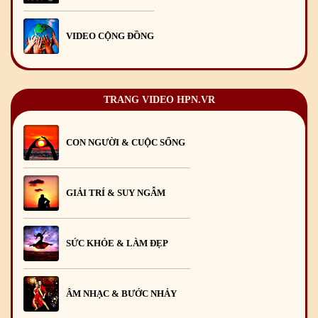
VIDEO CỘNG ĐỒNG
TRANG VIDEO HPN.VR
CON NGƯỜI & CUỘC SỐNG
GIẢI TRÍ & SUY NGẪM
SỨC KHỎE & LÀM ĐẸP
ÂM NHẠC & BƯỚC NHẢY