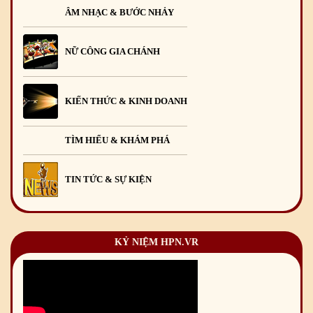
ÂM NHẠC & BƯỚC NHẢY
NỮ CÔNG GIA CHÁNH
KIẾN THỨC & KINH DOANH
TÌM HIỂU & KHÁM PHÁ
TIN TỨC & SỰ KIỆN
KỶ NIỆM HPN.VR