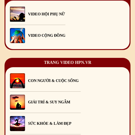
VIDEO HỘI PHỤ NỮ
VIDEO CỘNG ĐỒNG
TRANG VIDEO HPN.VR
CON NGƯỜI & CUỘC SỐNG
GIẢI TRÍ & SUY NGẪM
SỨC KHỎE & LÀM ĐẸP