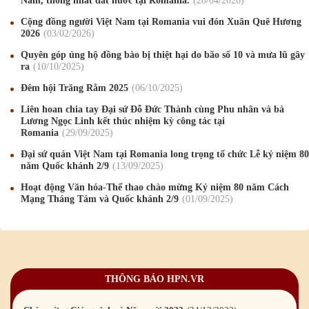
Nam, thống nhất đất nước tại Romania.
28
/04
/2026
Mừng Xuân Canh Tý 2020
22
/01
/2020
Cộng đồng người Việt Nam tại Romania vui đón Xuân Quê Hương
2026
03
/02
/2026
Chúc mừng Giáng sinh và Năm mới 2020
24
/12
/2019
Quyên góp ủng hộ đồng bào bị thiệt hại do bão số 10 và mưa lũ gây
ra
10
/10
/2025
Mừng Xuân Kỷ Hợi 2019
03
/02
/2019
Đêm hội Trăng Rằm 2025
06
/10
/2025
Chúc mừng Giáng sinh và Năm mới 2019
22
/12
/2018
Liên hoan chia tay Đại sứ Đỗ Đức Thành cùng Phu nhân và bà
Lương Ngọc Linh kết thúc nhiệm kỳ công tác tại
Mừng Xuân Bính Ngọ 2026
15
/02
/2026
Romania
29
/09
/2025
Chúc mừng Giáng sinh và Năm mới 2026
24
/12
/2025
Đại sứ quán Việt Nam tại Romania long trọng tổ chức Lễ kỷ niệm 80
năm Quốc khánh 2/9
13
/09
/2025
Chúc mừng Giáng sinh và Năm mới 2025
24
/12
/2024
Hoạt động Văn hóa-Thể thao chào mừng Kỷ niệm 80 năm Cách
Mạng Tháng Tám và Quốc khánh 2/9
01
/09
/2025
Mừng Xuân Giáp Thìn 2024
09
/02
/2024
Chúc mừng Giáng sinh và Năm mới 2024
21
/12
/2023
Mừng Xuân Quý Mão 2023
14
/01
/2023
THÔNG BÁO HPN.VR
Chúc mừng Giáng sinh và Năm mới 2023
24
/12
/2022