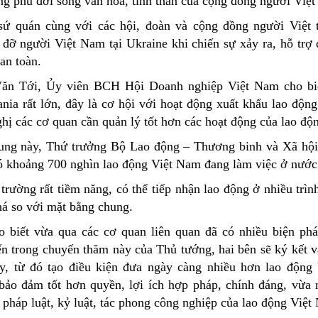
ng phú đời sống văn hoá, tinh thần của cộng đồng người Việt 
 sứ quán cùng với các hội, đoàn và cộng đồng người Việt 
 đỡ người Việt Nam tại Ukraine khi chiến sự xảy ra, hỗ trợ
an toàn.
n Tới, Ủy viên BCH Hội Doanh nghiệp Việt Nam cho biế
ia rất lớn, đây là cơ hội với hoạt động xuất khẩu lao độn
ghị các cơ quan cần quản lý tốt hơn các hoạt động của lao đ
dung này, Thứ trưởng Bộ Lao động – Thương binh và Xã hộ
có khoảng 700 nghìn lao động Việt Nam đang làm việc ở nước
trường rất tiềm năng, có thể tiếp nhận lao động ở nhiều trìn
há so với mặt bằng chung.
 biết vừa qua các cơ quan liên quan đã có nhiều biện phá
ến trong chuyến thăm này của Thủ tướng, hai bên sẽ ký kết v
ày, từ đó tạo điều kiện đưa ngày càng nhiều hơn lao động
ảo đảm tốt hơn quyền, lợi ích hợp pháp, chính đáng, vừa 
 pháp luật, kỷ luật, tác phong công nghiệp của lao động Việt