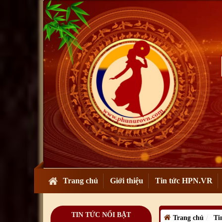
tại Romania
19
/05
/2026
Lễ khai mạc Giải bóng đá
mở rộng 2026 của cộng đồng
người Việt Nam tại
Romania
08
/05
/2026
Lễ Giỗ Tổ Hùng Vương và
kỷ niệm 51 năm Ngày Giải
phóng miền Nam, thống nhất
đất nước tại Romania.
28
/04
/2026
Cộng đồng người Việt Nam
tại Romania vui đón Xuân
Quê Hương
2026
03
/02
/2026
Diễn đàn Doanh nghiệp Việt
Nam tại Châu Âu lần thứ 14
Trang chủ
Giới thiệu
Tin tức HPN.VR
tại Romania – Kết nối, hợp
tác và phát
triển
29
/10
/2025
TIN TỨC NỔI BẬT
Trang chủ
Ti
Diễn đàn Doanh nghiệp Việt