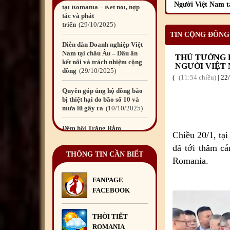
Người Việt Nam t
Nam tại châu Âu – Dấu ấn
kết nối và trách nhiệm cộng
đồng
29
/10
/2025
TIN CỘNG ĐỒNG
Quyên góp ủng hộ đồng bào
bị thiệt hại do bão số 10 và
THỦ TƯỚNG 
mưa lũ gây ra
10
/10
/2025
NGƯỜI VIỆT
11:54 chiều
|
22
Đêm hội Trăng Rằm
2025
06
/10
/2025
Liên hoan chia tay Đại sứ Đỗ
Đức Thành cùng Phu nhân và
bà Lương Ngọc Linh kết thúc
Chiều 20/1, tạ
nhiệm kỳ công tác tại
Romania
29
/09
/2025
đã tới thăm cá
THÔNG TIN CẦN BIẾT
Romania.
Diễn đàn Doanh nghiệp Việt
Nam tại châu Âu lần thứ 14
FANPAGE
sẽ diễn ra tại Bucharest,
FACEBOOK
Romania
15
/09
/2025
Đại sứ quán Việt Nam tại
THỜI TIẾT
Romania long trọng tổ chức
ROMANIA
Lễ kỷ niệm 80 năm Quốc