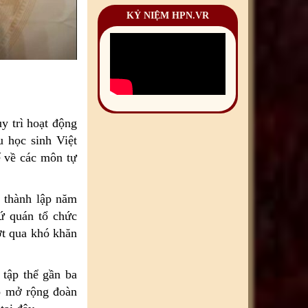
KỶ NIỆM HPN.VR
y trì hoạt động
u học sinh Việt
ế về các môn tự
 thành lập năm
sứ quán tổ chức
ợt qua khó khăn
tập thể gần ba
ó mở rộng đoàn