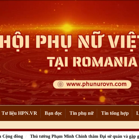
Tư liệu HPN.VR
Bạn đọc
Tin phụ nữ
Tin tổng hợp
L
n Cộng đồng
Thủ tướng Phạm Minh Chính thăm Đại sứ quán và gặp 