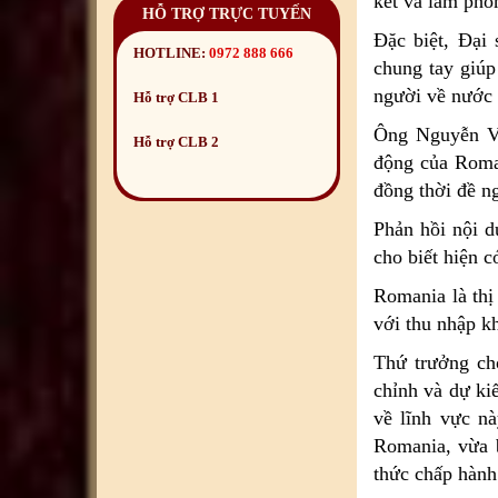
kết và làm pho
HỖ TRỢ TRỰC TUYẾN
Đặc biệt, Đại
HOTLINE:
0972 888 666
chung tay giúp
người về nước 
Hỗ trợ CLB 1
Ông Nguyễn Vă
Hỗ trợ CLB 2
động của Roman
đồng thời đề n
Phản hồi nội 
cho biết hiện 
Romania là thị 
với thu nhập k
Thứ trưởng cho
chỉnh và dự ki
về lĩnh vực n
Romania, vừa b
thức chấp hành