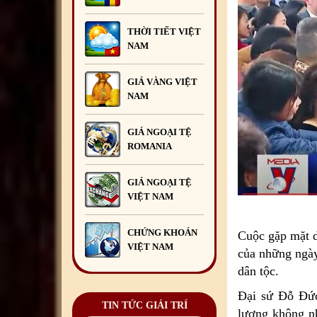
khánh 2/9
13
/09
/2025
THỜI TIẾT VIỆT
Liên hoan chia tay Bí thứ thứ
NAM
Nhất Nguyễn Mạnh Hùng kết
thúc nhiệm kỳ công tác tại
Romania
29
/07
/2026
GIÁ VÀNG VIỆT
NAM
Đoàn đại biểu thanh niên Việt
Nam tại Romania tham gia
Trại hè Việt Nam
GIÁ NGOẠI TỆ
2026
13
/07
/2026
ROMANIA
Khai giảng Lớp học hè tiếng
Việt 2026
29
/06
/2026
GIÁ NGOẠI TỆ
VIỆT NAM
Hội Doanh nghiệp Việt Nam
tại Romania tổ chức Chương
trình Giao lưu mở.
CHỨNG KHOÁN
Cuộc gặp mặt d
23
/06
/2026
VIỆT NAM
của những ngày
dân tộc.
Đại sứ Đỗ Đức
TIN TỨC GIẢI TRÍ
lượng không nh