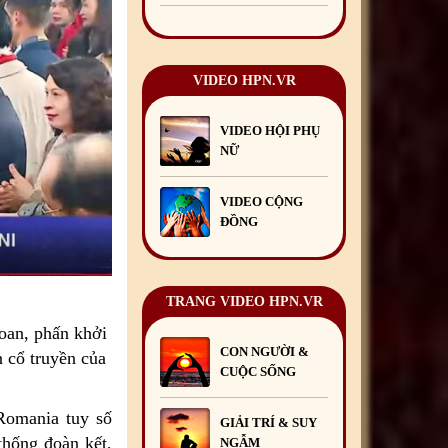
Chúc mừng Giáng sinh và
Năm mới 2025
24
/12
/2024
VIDEO HPN.VR
Mừng Xuân Giáp Thìn
2024
09
/02
/2024
VIDEO HỘI PHỤ
NỮ
VIDEO CỘNG
ĐỒNG
TRANG VIDEO HPN.VR
oan, phấn khởi
CON NGƯỜI &
 cổ truyền của
CUỘC SỐNG
Romania tuy số
GIẢI TRÍ & SUY
thống đoàn kết,
NGẪM