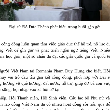
Đại sứ Đỗ Đức Thành phát biểu trong buổi gặp gỡ.
 cộng đồng luôn quan tâm việc giáo dục thế hệ trẻ, nỗ lực du
ng Việt để gìn giữ và phát triển ngôn ngữ tiếng Việt. Nhiề
a học giỏi, một số cháu đã đạt các giải quốc gia và quốc t
Người Việt Nam tại Romania Phạm Duy Hưng cho biết, Hội
huy vai trò đầu tàu gắn kết cộng đồng, phối hợp với Đại 
g hướng về quê hương, đất nước; hỗ trợ, giúp đỡ bà con vư
 sống, hội nhập vào xã hội sở tại.
ệp, Hội Thanh niên, Hội Sinh viên, Câu lạc bộ Phụ nữ và 
n lao động Việt Nam đã có nhiều hoạt động sôi nổi, qua đ