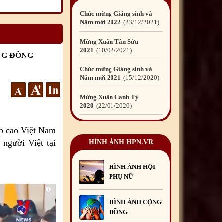
Mừng Xuân Tân Sửu
2021
10
/02
/2021
Chúc mừng Giáng sinh và
Năm mới 2021
15
/12
/2020
NG ĐỒNG
Mừng Xuân Canh Tý
2020
22
/01
/2020
Chúc mừng Giáng sinh và
Năm mới 2020
24
/12
/2019
Mừng Xuân Kỷ Hợi
ấp cao Việt Nam
2019
03
/02
/2019
 người Việt tại
HÌNH ẢNH HPN.VR
Chúc mừng Giáng sinh và
Năm mới 2019
22
/12
/2018
HÌNH ẢNH HỘI
PHỤ NỮ
Mừng Xuân Bính Ngọ
2026
15
/02
/2026
HÌNH ẢNH CỘNG
Chúc mừng Giáng sinh và
ĐỒNG
Năm mới 2026
24
/12
/2025