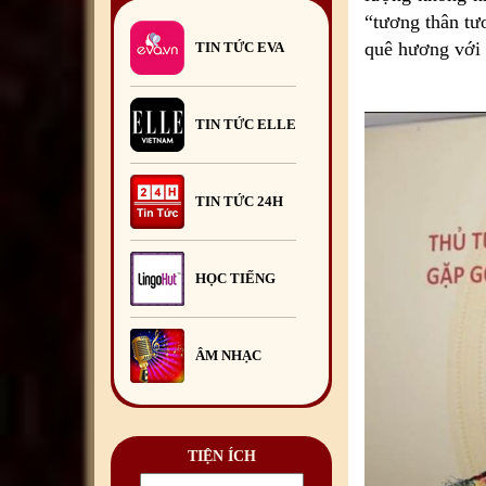
“tương thân tư
quê hương với 
TIN TỨC EVA
TIN TỨC ELLE
TIN TỨC 24H
HỌC TIẾNG
ÂM NHẠC
TIỆN ÍCH