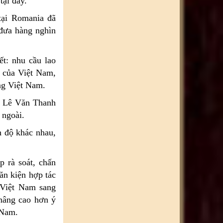
tại đây.
tại Romania đã
 đưa hàng nghìn
t: nhu cầu lao
g của Việt Nam,
ộng Việt Nam.
i Lê Văn Thanh
 ngoài.
h độ khác nhau,
p rà soát, chấn
ăn kiện hợp tác
 Việt Nam sang
nâng cao hơn ý
 Nam.