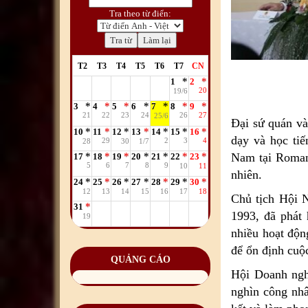
Tra theo từ điển:
T2
T3
T4
T5
T6
T7
CN
1
2
20
19/6
3
4
5
6
7
8
9
21
22
23
24
26
27
25/6
Đại sứ quán và
10
11
12
13
14
15
16
dạy và học tiế
29
2
3
4
28
30
1/7
Nam tại Romani
17
18
19
20
21
22
23
5
6
7
8
9
10
11
nhiên.
24
25
26
27
28
29
30
12
13
14
15
16
17
18
Chủ tịch Hội 
31
1993, đã phát 
19
nhiều hoạt độn
để ổn định cuộc
QUẢNG CÁO
Hội Doanh nghi
nghìn công nhâ