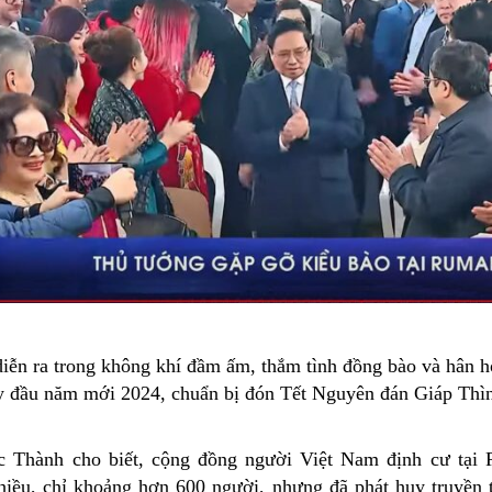
iễn ra trong không khí đầm ấm, thắm tình đồng bào và hân h
 đầu năm mới 2024, chuẩn bị đón Tết Nguyên đán Giáp Thìn
 Thành cho biết, cộng đồng người Việt Nam định cư tại 
iều, chỉ khoảng hơn 600 người, nhưng đã phát huy truyền 