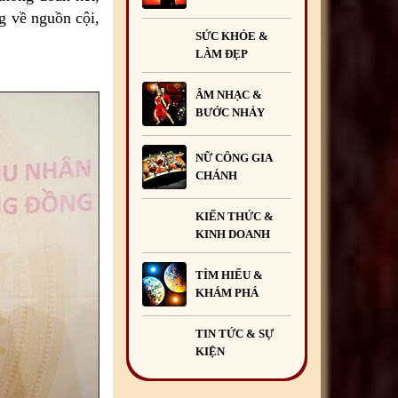
g về nguồn cội,
SỨC KHỎE &
LÀM ĐẸP
ÂM NHẠC &
BƯỚC NHẢY
NỮ CÔNG GIA
CHÁNH
KIẾN THỨC &
KINH DOANH
TÌM HIỂU &
KHÁM PHÁ
TIN TỨC & SỰ
KIỆN