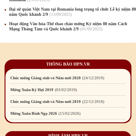
Chúc mừng Giáng sinh và Năm mới 2023
24
/12
/2022
Đại sứ quán Việt Nam tại Romania long trọng tổ chức Lễ kỷ niệm 80
năm Quốc khánh 2/9
13
/09
/2025
Mừng Xuân Nhâm Dần 2022
28
/01
/2022
Hoạt động Văn hóa-Thể thao chào mừng Kỷ niệm 80 năm Cách
Mạng Tháng Tám và Quốc khánh 2/9
01
/09
/2025
Chúc mừng Giáng sinh và Năm mới 2022
23
/12
/2021
Mừng Xuân Tân Sửu 2021
10
/02
/2021
Chúc mừng Giáng sinh và Năm mới 2021
15
/12
/2020
THÔNG BÁO HPN.VR
Mừng Xuân Canh Tý 2020
22
/01
/2020
Chúc mừng Giáng sinh và Năm mới 2020
24
/12
/2019
Mừng Xuân Kỷ Hợi 2019
03
/02
/2019
Chúc mừng Giáng sinh và Năm mới 2019
22
/12
/2018
Mừng Xuân Bính Ngọ 2026
15
/02
/2026
Chúc mừng Giáng sinh và Năm mới 2026
24
/12
/2025
HÌNH ẢNH HPN.VR