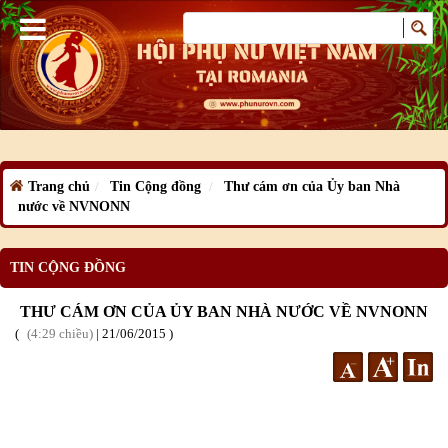
Trang chủ
Tin Cộng đồng
Thư cám ơn của Ủy ban Nhà
nước về NVNONN
TIN CỘNG ĐỒNG
THƯ CÁM ƠN CỦA ỦY BAN NHÀ NƯỚC VỀ NVNONN
4:29 chiều
|
21
/06
/2015