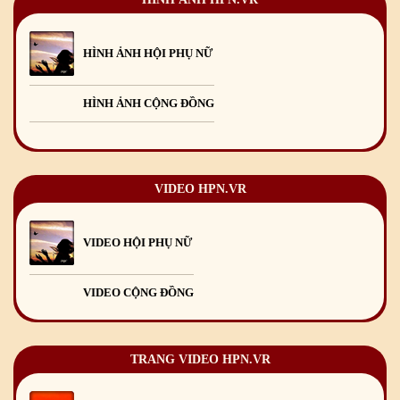
Chúc mừng Giáng sinh và Năm mới 2025
24
/12
/2024
Mừng Xuân Giáp Thìn 2024
09
/02
/2024
HÌNH ẢNH HỘI PHỤ NỮ
HÌNH ẢNH CỘNG ĐỒNG
VIDEO HPN.VR
VIDEO HỘI PHỤ NỮ
VIDEO CỘNG ĐỒNG
TRANG VIDEO HPN.VR