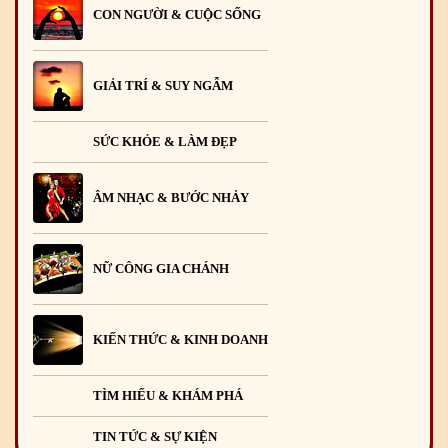
CON NGƯỜI & CUỘC SỐNG
GIẢI TRÍ & SUY NGẪM
SỨC KHỎE & LÀM ĐẸP
ÂM NHẠC & BƯỚC NHẢY
NỮ CÔNG GIA CHÁNH
KIẾN THỨC & KINH DOANH
TÌM HIỂU & KHÁM PHÁ
TIN TỨC & SỰ KIỆN