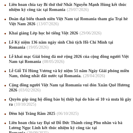
Liên hoan chia tay Bí thứ thứ Nhất Nguyễn Mạnh Hùng kết thúc
nhiệm kỳ công tác tại Romania
29
/07
/2026
Đoàn đại biểu thanh niên Việt Nam tại Romania tham gia Trại hè
Việt Nam 2026
Mừng Xuân Canh Tý 2020
13
/07
/2026
22
/01
/2020
Khai giảng Lớp học hè tiếng Việt 2026
29
/06
/2026
Chúc mừng Giáng sinh và Năm mới 2020
24
/12
/2019
Lễ Kỷ niệm 136 năm ngày sinh Chủ tịch Hồ Chí Minh tại
Mừng Xuân Kỷ Hợi 2019
03
/02
/2019
Romania
19
/05
/2026
Lễ khai mạc Giải bóng đá mở rộng 2026 của cộng đồng người Việt
Chúc mừng Giáng sinh và Năm mới 2019
22
/12
/2018
Nam tại Romania
08
/05
/2026
Mừng Xuân Bính Ngọ 2026
15
/02
/2026
Lễ Giỗ Tổ Hùng Vương và kỷ niệm 51 năm Ngày Giải phóng miền
Nam, thống nhất đất nước tại Romania.
28
/04
/2026
Chúc mừng Giáng sinh và Năm mới 2026
24
/12
/2025
Cộng đồng người Việt Nam tại Romania vui đón Xuân Quê Hương
2026
03
/02
/2026
Chúc mừng Giáng sinh và Năm mới 2025
24
/12
/2024
Quyên góp ủng hộ đồng bào bị thiệt hại do bão số 10 và mưa lũ gây
ra
10
/10
/2025
Mừng Xuân Giáp Thìn 2024
09
/02
/2024
Đêm hội Trăng Rằm 2025
06
/10
/2025
Chúc mừng Giáng sinh và Năm mới 2024
21
/12
/2023
Liên hoan chia tay Đại sứ Đỗ Đức Thành cùng Phu nhân và bà
Lương Ngọc Linh kết thúc nhiệm kỳ công tác tại
Mừng Xuân Quý Mão 2023
14
/01
/2023
Romania
29
/09
/2025