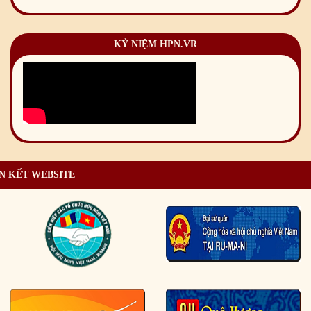
KỶ NIỆM HPN.VR
N KẾT WEBSITE