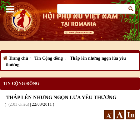
Trang chủ
Tin Cộng đồng
Thắp lên những ngọn lửa yêu
thương
TIN CỘNG ĐỒNG
THẮP LÊN NHỮNG NGỌN LỬA YÊU THƯƠNG
2:03 chiều
|
22
/08
/2011