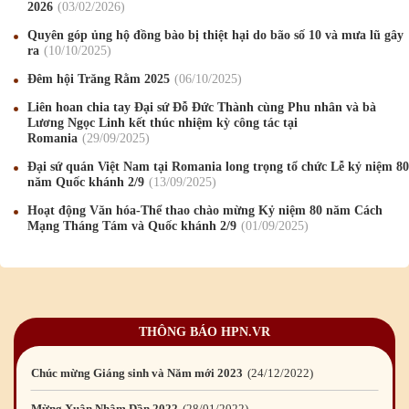
2026
03
/02
/2026
Chúc mừng Giáng sinh và Năm mới 2020
24
/12
/2019
Quyên góp ủng hộ đồng bào bị thiệt hại do bão số 10 và mưa lũ gây
ra
10
/10
/2025
Mừng Xuân Kỷ Hợi 2019
03
/02
/2019
Đêm hội Trăng Rằm 2025
06
/10
/2025
Chúc mừng Giáng sinh và Năm mới 2019
22
/12
/2018
Liên hoan chia tay Đại sứ Đỗ Đức Thành cùng Phu nhân và bà
Lương Ngọc Linh kết thúc nhiệm kỳ công tác tại
Mừng Xuân Bính Ngọ 2026
15
/02
/2026
Romania
29
/09
/2025
Chúc mừng Giáng sinh và Năm mới 2026
24
/12
/2025
Đại sứ quán Việt Nam tại Romania long trọng tổ chức Lễ kỷ niệm 80
năm Quốc khánh 2/9
13
/09
/2025
Chúc mừng Giáng sinh và Năm mới 2025
24
/12
/2024
Hoạt động Văn hóa-Thể thao chào mừng Kỷ niệm 80 năm Cách
Mạng Tháng Tám và Quốc khánh 2/9
01
/09
/2025
Mừng Xuân Giáp Thìn 2024
09
/02
/2024
Chúc mừng Giáng sinh và Năm mới 2024
21
/12
/2023
Mừng Xuân Quý Mão 2023
14
/01
/2023
THÔNG BÁO HPN.VR
Chúc mừng Giáng sinh và Năm mới 2023
24
/12
/2022
Mừng Xuân Nhâm Dần 2022
28
/01
/2022