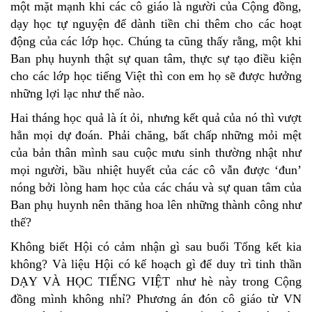
một mặt mạnh khi các cô giáo là người của Cộng đồng,
dạy học tự nguyện để dành tiền chi thêm cho các hoạt
động của các lớp học. Chúng ta cũng thấy rằng, một khi
Ban phụ huynh thật sự quan tâm, thực sự tạo điều kiện
cho các lớp học tiếng Việt thì con em họ sẽ được hưởng
những lợi lạc như thế nào.
Hai tháng học quả là ít ỏi, nhưng kết quả của nó thì vượt
hẳn mọi dự đoán. Phải chăng, bất chấp những mỏi mệt
của bản thân mình sau cuộc mưu sinh thường nhật như
mọi người, bầu nhiệt huyết của các cô vẫn được ‘đun’
nóng bởi lòng ham học của các cháu và sự quan tâm của
Ban phụ huynh nên thăng hoa lên những thành công như
thế?
Không biết Hội có cảm nhận gì sau buổi Tổng kết kia
không? Và liệu Hội có kế hoạch gì để duy trì tinh thần
DẠY VÀ HỌC TIẾNG VIỆT như hè này trong Cộng
đồng mình không nhỉ? Phương án đón cô giáo từ VN