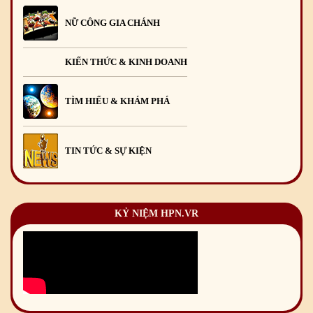
NỮ CÔNG GIA CHÁNH
KIẾN THỨC & KINH DOANH
TÌM HIỂU & KHÁM PHÁ
TIN TỨC & SỰ KIỆN
KỶ NIỆM HPN.VR