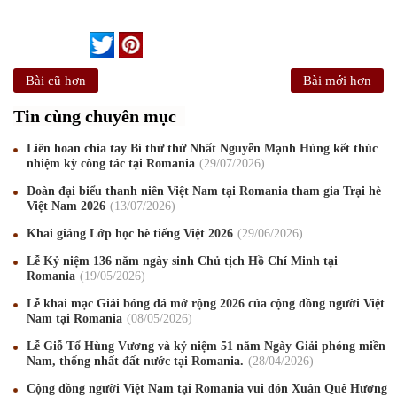
Bài cũ hơn
Bài mới hơn
Tin cùng chuyên mục
Liên hoan chia tay Bí thứ thứ Nhất Nguyễn Mạnh Hùng kết thúc
nhiệm kỳ công tác tại Romania
29
/07
/2026
Đoàn đại biểu thanh niên Việt Nam tại Romania tham gia Trại hè
Việt Nam 2026
13
/07
/2026
Khai giảng Lớp học hè tiếng Việt 2026
29
/06
/2026
Lễ Kỷ niệm 136 năm ngày sinh Chủ tịch Hồ Chí Minh tại
Romania
19
/05
/2026
Lễ khai mạc Giải bóng đá mở rộng 2026 của cộng đồng người Việt
Nam tại Romania
08
/05
/2026
Lễ Giỗ Tổ Hùng Vương và kỷ niệm 51 năm Ngày Giải phóng miền
Nam, thống nhất đất nước tại Romania.
28
/04
/2026
Mừng Xuân Canh Tý 2020
22
/01
/2020
Cộng đồng người Việt Nam tại Romania vui đón Xuân Quê Hương