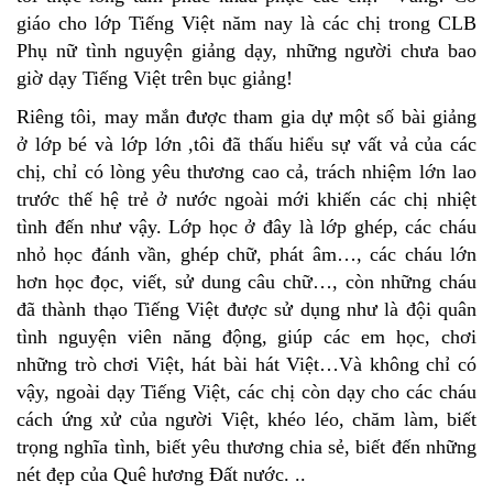
giáo cho lớp Tiếng Việt năm nay là các chị trong CLB
Phụ nữ tình nguyện giảng dạy, những người chưa bao
giờ dạy Tiếng Việt trên bục giảng!
Riêng tôi, may mắn được tham gia dự một số bài giảng
ở lớp bé và lớp lớn ,tôi đã thấu hiểu sự vất vả của các
chị, chỉ có lòng yêu thương cao cả, trách nhiệm lớn lao
trước thế hệ trẻ ở nước ngoài mới khiến các chị nhiệt
tình đến như vậy. Lớp học ở đây là lớp ghép, các cháu
nhỏ học đánh vần, ghép chữ, phát âm…, các cháu lớn
hơn học đọc, viết, sử dung câu chữ…, còn những cháu
đã thành thạo Tiếng Việt được sử dụng như là đội quân
tình nguyện viên năng động, giúp các em học, chơi
những trò chơi Việt, hát bài hát Việt…Và không chỉ có
vậy, ngoài dạy Tiếng Việt, các chị còn dạy cho các cháu
cách ứng xử của người Việt, khéo léo, chăm làm, biết
trọng nghĩa tình, biết yêu thương chia sẻ, biết đến những
nét đẹp của Quê hương Đất nước. ..