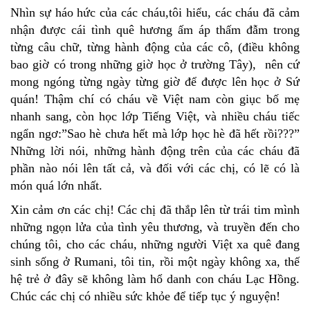
Nhìn sự háo hức của các cháu,tôi hiểu, các cháu đã cảm
nhận được cái tình quê hương ấm áp thấm đẫm trong
từng câu chữ, từng hành động của các cô, (điều không
bao giờ có trong những giờ học ở trường Tây), nên cứ
mong ngóng từng ngày từng giờ để được lên học ở Sứ
quán! Thậm chí có cháu về Việt nam còn giục bố mẹ
nhanh sang, còn học lớp Tiếng Việt, và nhiều cháu tiếc
ngẩn ngơ:”Sao hè chưa hết mà lớp học hè đã hết rồi???”
Những lời nói, những hành động trên của các cháu đã
phần nào nói lên tất cả, và đối với các chị, có lẽ có là
món quá lớn nhất.
Xin cảm ơn các chị! Các chị đã thắp lên từ trái tim mình
những ngọn lửa của tình yêu thương, và truyền đến cho
chúng tôi, cho các cháu, những người Việt xa quê đang
sinh sống ở Rumani, tôi tin, rồi một ngày không xa, thế
hệ trẻ ở đây sẽ không làm hổ danh con cháu Lạc Hồng.
Chúc các chị có nhiều sức khỏe để tiếp tục ý nguyện!