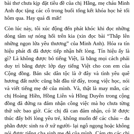
bài thơ chưa kịp đặt tiêu đề của chị Hằng, mẹ cháu Minh
Anh đọc tặng các cô trong buổi tổng kết khóa học hè tối
hôm qua. Hay quá đi mất!
Còn lúc này, tôi xúc động đến phát khóc khi đọc những
dòng tâm sự nóng hổi trên kia (xin đọc bài “Thắp lên
những ngọn lửa yêu thương” của Minh Anh). Hóa ra tín
hiệu phát đi đã được tiếp nhận hết lòng. Tín hiệu ấy là
gì? Là không được bỏ tiếng Việt, là bằng mọi cách phải
duy trì bằng được lớp dạy tiếng Việt cho con em của
Cộng đồng. Bản sắc dân tộc là ở đây và tình yêu quê
hương đất nước cũng bắt đầu từ đây, trong việc học, nói
và viết tiếng mẹ đẻ của mình. Và, thật là may mắn, các
chị Hoàng Hiền, Hồng Liên và Hồng Duyên trong cộng
đồng đã đứng ra đảm nhận công việc mà họ chưa từng
thử sức bao giờ. Các chị đã can đảm nhận, có lẽ được
thúc đẩy bởi lòng yêu trẻ, không muốn để các cháu – đa
phần được sinh ra ở xứ người- lại ngô ngọng hoặc không
nói được tiếng cha sinh mẹ đẻ của mình. Cám ơn các chị