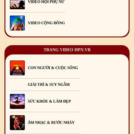
VIDEO HỘI PHỤ NỮ
VIDEO CỘNG ĐỒNG
TRANG VIDEO HPN.VR
CON NGƯỜI & CUỘC SỐNG
GIẢI TRÍ & SUY NGẪM
SỨC KHỎE & LÀM ĐẸP
ÂM NHẠC & BƯỚC NHẢY