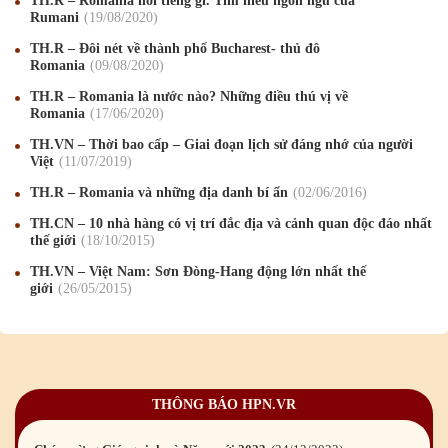
TH.R – Romania nói tiếng gì. Tìm hiểu ngôn ngữ của
Rumani
19
/08
/2020
TH.R – Đôi nét về thành phố Bucharest- thủ đô
Mừng Xuân Canh Tý 2020
22
/01
/2020
Romania
09
/08
/2020
TH.R – Romania là nước nào? Những điều thú vị về
Chúc mừng Giáng sinh và Năm mới 2020
24
/12
/2019
Romania
17
/06
/2020
Mừng Xuân Kỷ Hợi 2019
03
/02
/2019
TH.VN – Thời bao cấp – Giai đoạn lịch sử đáng nhớ của người
Việt
11
/07
/2019
Chúc mừng Giáng sinh và Năm mới 2019
22
/12
/2018
TH.R – Romania và những địa danh bí ẩn
02
/06
/2016
Mừng Xuân Bính Ngọ 2026
15
/02
/2026
TH.CN – 10 nhà hàng có vị trí đắc địa và cảnh quan độc đáo nhất
thế giới
18
/10
/2015
Chúc mừng Giáng sinh và Năm mới 2026
24
/12
/2025
TH.VN – Việt Nam: Sơn Đòng-Hang động lớn nhất thế
giới
26
/05
/2015
Chúc mừng Giáng sinh và Năm mới 2025
24
/12
/2024
Mừng Xuân Giáp Thìn 2024
09
/02
/2024
Chúc mừng Giáng sinh và Năm mới 2024
21
/12
/2023
THÔNG BÁO HPN.VR
Mừng Xuân Quý Mão 2023
14
/01
/2023