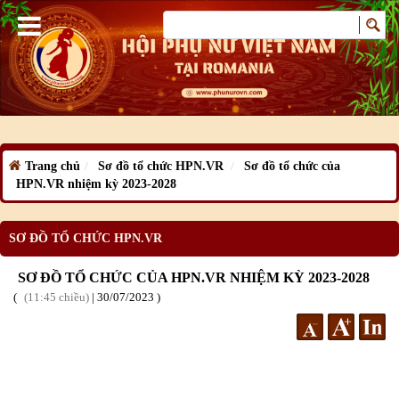
Trang chủ
Sơ đồ tổ chức HPN.VR
Sơ đồ tổ chức của
HPN.VR nhiệm kỳ 2023-2028
SƠ ĐỒ TỔ CHỨC HPN.VR
SƠ ĐỒ TỔ CHỨC CỦA HPN.VR NHIỆM KỲ 2023-2028
11:45 chiều
|
30
/07
/2023