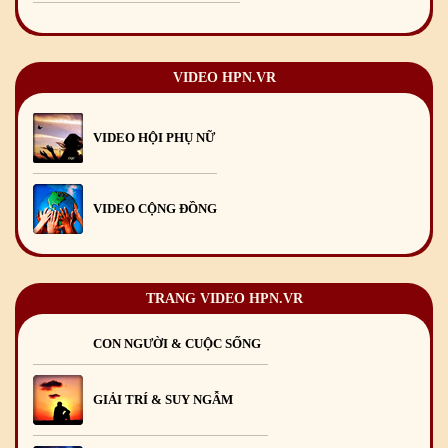
Chúc mừng Giáng sinh và Năm mới 2019
22
/12
/2018
Mừng Xuân Bính Ngọ 2026
15
/02
/2026
VIDEO HPN.VR
Chúc mừng Giáng sinh và Năm mới 2026
24
/12
/2025
Chúc mừng Giáng sinh và Năm mới 2025
24
/12
/2024
VIDEO HỘI PHỤ NỮ
Mừng Xuân Giáp Thìn 2024
09
/02
/2024
VIDEO CỘNG ĐỒNG
TRANG VIDEO HPN.VR
CON NGƯỜI & CUỘC SỐNG
GIẢI TRÍ & SUY NGẪM