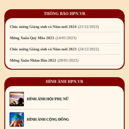
Mừng Xuân Giáp Thìn 2024
09
/02
/2024
THÔNG BÁO HPN.VR
Chúc mừng Giáng sinh và Năm mới 2024
21
/12
/2023
Mừng Xuân Quý Mão 2023
14
/01
/2023
Chúc mừng Giáng sinh và Năm mới 2023
24
/12
/2022
Mừng Xuân Nhâm Dần 2022
28
/01
/2022
Chúc mừng Giáng sinh và Năm mới 2022
23
/12
/2021
Mừng Xuân Tân Sửu 2021
10
/02
/2021
HÌNH ẢNH HPN.VR
Chúc mừng Giáng sinh và Năm mới 2021
15
/12
/2020
Mừng Xuân Canh Tý 2020
22
/01
/2020
HÌNH ẢNH HỘI PHỤ NỮ
Chúc mừng Giáng sinh và Năm mới 2020
24
/12
/2019
Mừng Xuân Kỷ Hợi 2019
03
/02
/2019
HÌNH ẢNH CỘNG ĐỒNG