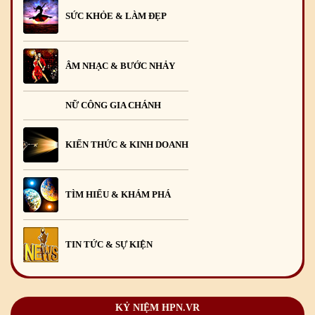
SỨC KHỎE & LÀM ĐẸP
ÂM NHẠC & BƯỚC NHẢY
NỮ CÔNG GIA CHÁNH
KIẾN THỨC & KINH DOANH
TÌM HIỂU & KHÁM PHÁ
TIN TỨC & SỰ KIỆN
KỶ NIỆM HPN.VR