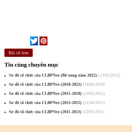
Bài cũ hơn
Mừng Xuân Canh Tý 2020
22
/01
/2020
Tin cùng chuyên mục
Chúc mừng Giáng sinh và Năm mới 2020
24
/12
/2019
Sơ đồ tổ chức của CLBPNro (Bổ xung năm 2022)
13
/02
/2022
Mừng Xuân Kỷ Hợi 2019
03
/02
/2019
Sơ đồ tổ chức của CLBPNro (2018-2021)
18
/06
/2018
Chúc mừng Giáng sinh và Năm mới 2019
22
/12
/2018
Sơ đồ tổ chức của CLBPNro (2015-2018)
10
/05
/2015
Sơ đồ tổ chức của CLBPNro (2013-2015)
21
/04
/2013
Mừng Xuân Bính Ngọ 2026
15
/02
/2026
Sơ đồ tổ chức của CLBPNro (2011-2013)
22
/01
/2011
Chúc mừng Giáng sinh và Năm mới 2026
24
/12
/2025
Chúc mừng Giáng sinh và Năm mới 2025
24
/12
/2024