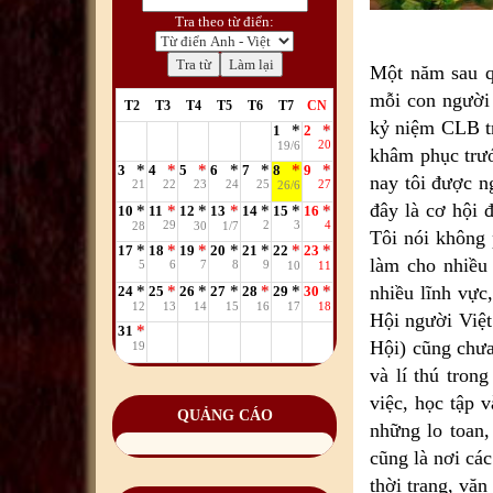
Tra theo từ điển:
Một năm sau qu
mỗi con người 
T2
T3
T4
T5
T6
T7
CN
kỷ niệm CLB tr
1
2
20
19/6
khâm phục trư
3
4
5
6
7
8
9
nay tôi được n
21
22
23
24
25
27
26/6
đây là cơ hội 
10
11
12
13
14
15
16
29
2
3
4
28
30
1/7
Tôi nói không 
17
18
19
20
21
22
23
làm cho nhiều 
5
6
7
8
9
10
11
nhiều lĩnh vực
24
25
26
27
28
29
30
12
13
14
15
16
17
18
Hội người Việt
31
Hội) cũng chưa
19
và lí thú tron
việc, học tập 
QUẢNG CÁO
những lo toan
cũng là nơi cá
thời trang, vă