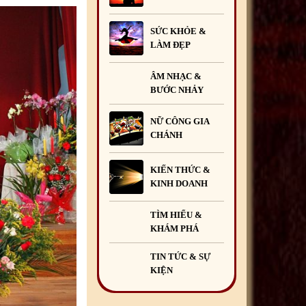
SỨC KHỎE &
LÀM ĐẸP
ÂM NHẠC &
BƯỚC NHẢY
NỮ CÔNG GIA
CHÁNH
KIẾN THỨC &
KINH DOANH
TÌM HIỂU &
KHÁM PHÁ
TIN TỨC & SỰ
KIỆN