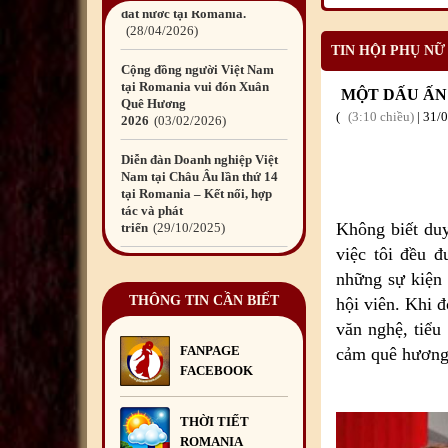
Quê Hương
2026
03
/02
/2026
TIN HỘI PHỤ NỮ
Diễn đàn Doanh nghiệp Việt
Nam tại Châu Âu lần thứ 14
MỘT DẤU ẤN
tại Romania – Kết nối, hợp
3:10 chiều
|
31
/
tác và phát
triển
29
/10
/2025
Diễn đàn Doanh nghiệp Việt
Nam tại châu Âu – Dấu ấn
kết nối và trách nhiệm cộng
Không biết duy
đồng
29
/10
/2025
việc tôi đều 
Quyên góp ủng hộ đồng bào
những sự kiện
bị thiệt hại do bão số 10 và
THÔNG TIN CẦN BIẾT
mưa lũ gây ra
10
/10
/2025
hội viên. Khi đ
văn nghệ, tiểu
Đêm hội Trăng Rằm
FANPAGE
cảm quê hương,
2025
06
/10
/2025
FACEBOOK
Liên hoan chia tay Đại sứ Đỗ
Đức Thành cùng Phu nhân và
THỜI TIẾT
bà Lương Ngọc Linh kết thúc
ROMANIA
nhiệm kỳ công tác tại