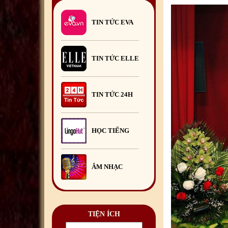
Hội Doanh nghiệp Việt Nam
tại Romania tổ chức Chương
TIN TỨC EVA
trình Giao lưu mở.
23
/06
/2026
TIN TỨC ELLE
TIN TỨC 24H
HỌC TIẾNG
ÂM NHẠC
TIỆN ÍCH