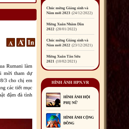
Mừng Xuân Nhâm Dần
2022
28
/01
/2022
Chúc mừng Giáng sinh và
Năm mới 2022
23
/12
/2021
Mừng Xuân Tân Sửu
2021
10
/02
/2021
Chúc mừng Giáng sinh và
Năm mới 2021
15
/12
/2020
 qua Rumani làm
ni mời tham dự
Mừng Xuân Canh Tý
2020
22
/01
/2020
8/3 cho chị em
HÌNH ẢNH HPN.VR
ằng các tiết mục
Chúc mừng Giáng sinh và
Năm mới 2020
24
/12
/2019
hật đậm đà tình
HÌNH ẢNH HỘI
PHỤ NỮ
Mừng Xuân Kỷ Hợi
2019
03
/02
/2019
HÌNH ẢNH CỘNG
Chúc mừng Giáng sinh và
ĐỒNG
Năm mới 2019
22
/12
/2018