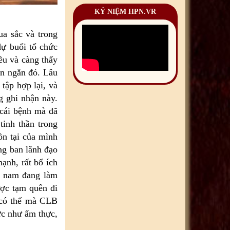
KỶ NIỆM HPN.VR
a sắc và trong
ự buổi tổ chức
ều và càng thấy
n ngắn đó. Lâu
tập hợp lại, và
g ghi nhận này.
(cái bệnh mà đã
tinh thần trong
ồn tại của mình
ng ban lãnh đạo
ạnh, rất bổ ích
ệt nam đang làm
ược tạm quên đi
 có thế mà CLB
ực như ẩm thực,