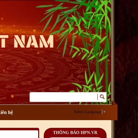
Chúc mừng Giáng sinh và
Năm mới 2019
22
/12
/2018
Mừng Xuân Bính Ngọ
2026
15
/02
/2026
Chúc mừng Giáng sinh và
Năm mới 2026
24
/12
/2025
Chúc mừng Giáng sinh và
Năm mới 2025
24
/12
/2024
Mừng Xuân Giáp Thìn
2024
09
/02
/2024
Chúc mừng Giáng sinh và
Năm mới 2024
21
/12
/2023
Select Language
▼
iên hệ
Mừng Xuân Quý Mão
2023
14
/01
/2023
Chúc mừng Giáng sinh và
THÔNG BÁO HPN.VR
Năm mới 2023
24
/12
/2022