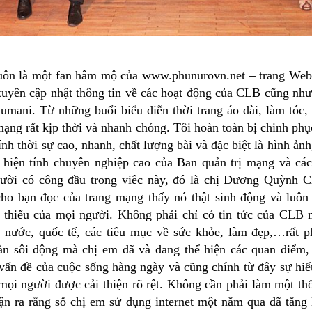
 luôn là một fan hâm mộ của www.phunurovn.net – trang We
xuyên cập nhật thông tin về các hoạt động của CLB cũng nh
umani. Từ những buổi biểu diễn thời trang áo dài, làm tóc
mạng rất kịp thời và nhanh chóng. Tôi hoàn toàn bị chinh phụ
nh thời sự cao, nhanh, chất lượng bài và đặc biệt là hình ảnh,
ể hiện tính chuyên nghiệp cao của Ban quản trị mạng và các
ười có công đầu trong viêc này, đó là chị Dương Quỳnh C
cho bạn đọc của trang mạng thấy nó thật sinh động và luôn
 thiếu của mọi người. Không phải chỉ có tin tức của CLB 
g nước, quốc tế, các tiêu mục về sức khỏe, làm đẹp,…rất 
àn sôi động mà chị em đã và đang thể hiện các quan điểm,
vấn đề của cuộc sống hàng ngày và cũng chính từ đây sự hiểu 
mọi người được cải thiện rõ rệt. Không cần phải làm một thố
ận ra rằng số chị em sử dụng internet một năm qua đã tăng 