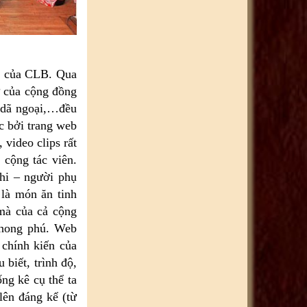
b của CLB. Qua
ư của cộng đồng
, dã ngoại,…đều
c bởi trang web
 video clips rất
 cộng tác viên.
hi – người phụ
 là món ăn tinh
mà của cả cộng
phong phú. Web
 chính kiến của
biết, trình độ,
ng kê cụ thể ta
lên đáng kể (từ