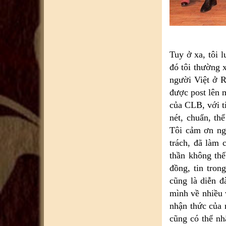
Tuy ở xa, tôi
đó tôi thường 
người Việt ở R
được post lên 
của CLB, với tí
nét, chuẩn, th
Tôi cảm ơn ng
trách, đã làm 
thần không thể
đồng, tin tron
cũng là diễn đ
mình về nhiều 
nhận thức của 
cũng có thể nh