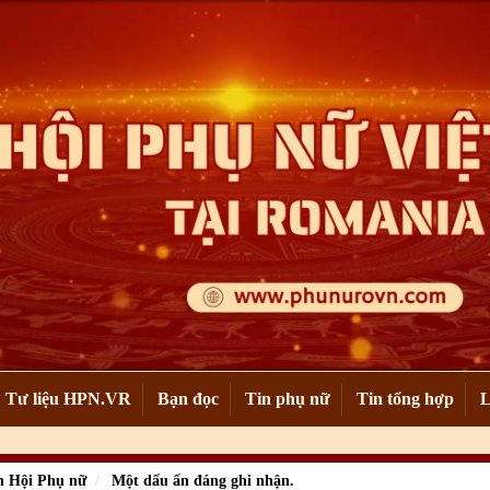
Tư liệu HPN.VR
Bạn đọc
Tin phụ nữ
Tin tổng hợp
L
 Hội Phụ nữ
Một dấu ấn đáng ghi nhận.