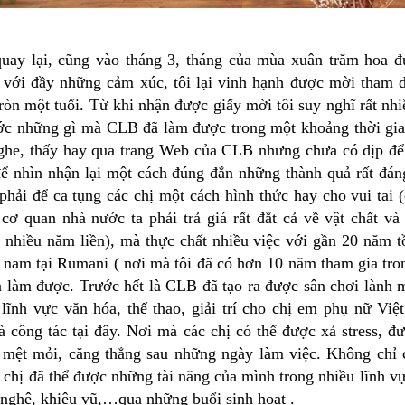
ay lại, cũng vào tháng 3, tháng của mùa xuân trăm hoa đu
với đầy những cảm xúc, tôi lại vinh hạnh được mời tham d
òn một tuổi. Từ khi nhận được giấy mời tôi suy nghĩ rất nhi
ớc những gì mà CLB đã làm được trong một khoảng thời gia
ghe, thấy hay qua trang Web của CLB nhưng chưa có dịp để 
để nhìn nhận lại một cách đúng đắn những thành quả rất đán
phải để ca tụng các chị một cách hình thức hay cho vui tai 
cơ quan nhà nước ta phải trả giá rất đắt cả về vật chất và 
, nhiều năm liền), mà thực chất nhiều việc với gần 20 năm t
 nam tại Rumani ( nơi mà tôi đã có hơn 10 năm tham gia tro
 làm được. Trước hết là CLB đã tạo ra được sân chơi lành m
g lĩnh vực văn hóa, thể thao, giải trí cho chị em phụ nữ Vi
và công tác tại đây. Nơi mà các chị có thể được xả stress, đ
, mệt mỏi, căng thẳng sau những ngày làm việc. Không chỉ
c chị đã thể được những tài năng của mình trong nhiều lĩnh v
n nghệ, khiêu vũ,…qua những buổi sinh hoạt .