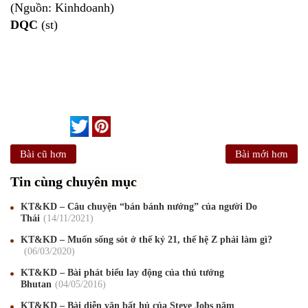
(Nguồn: Kinhdoanh)
DQC
(st)
Bài cũ hơn
Bài mới hơn
Tin cùng chuyên mục
KT&KD – Câu chuyện “bán bánh nướng” của người Do
Thái
14
/11
/2021
KT&KD – Muốn sống sót ở thế kỷ 21, thế hệ Z phải làm gì?
06
/03
/2020
KT&KD – Bài phát biểu lay động của thủ tướng
Bhutan
04
/05
/2016
Mừng Xuân Canh Tý 2020
22
/01
/2020
KT&KD – Bài diễn văn bất hủ của Steve Jobs năm