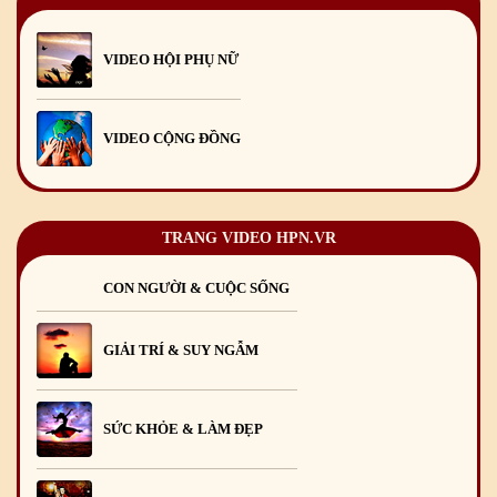
VIDEO HỘI PHỤ NỮ
VIDEO CỘNG ĐỒNG
TRANG VIDEO HPN.VR
CON NGƯỜI & CUỘC SỐNG
GIẢI TRÍ & SUY NGẪM
SỨC KHỎE & LÀM ĐẸP