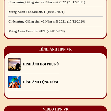
Chúc mừng Giáng sinh và Năm mới 2022
23
/12
/2021
Mừng Xuân Tân Sửu 2021
10
/02
/2021
Chúc mừng Giáng sinh và Năm mới 2021
15
/12
/2020
Mừng Xuân Canh Tý 2020
22
/01
/2020
Chúc mừng Giáng sinh và Năm mới 2020
24
/12
/2019
HÌNH ẢNH HPN.VR
Mừng Xuân Kỷ Hợi 2019
03
/02
/2019
Chúc mừng Giáng sinh và Năm mới 2019
22
/12
/2018
HÌNH ẢNH HỘI PHỤ NỮ
Mừng Xuân Bính Ngọ 2026
15
/02
/2026
Chúc mừng Giáng sinh và Năm mới 2026
24
/12
/2025
HÌNH ẢNH CỘNG ĐỒNG
Chúc mừng Giáng sinh và Năm mới 2025
24
/12
/2024
Mừng Xuân Giáp Thìn 2024
09
/02
/2024
VIDEO HPN.VR