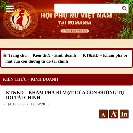
Trang chủ
Kiến thức - Kinh doanh
KT&KD – Khám phá bí
mật của con đường tự do tài chính
KIẾN THỨC - KINH DOANH
KT&KD – KHÁM PHÁ BÍ MẬT CỦA CON ĐƯỜNG TỰ
DO TÀI CHÍNH
4:19 chiều
|
12
/09
/2011