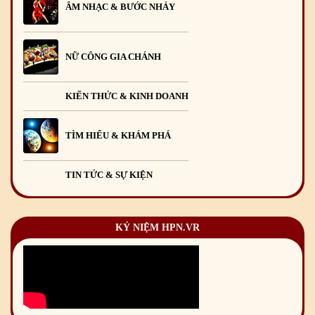
ÂM NHẠC & BƯỚC NHẢY
NỮ CÔNG GIA CHÁNH
KIẾN THỨC & KINH DOANH
TÌM HIỂU & KHÁM PHÁ
TIN TỨC & SỰ KIỆN
KỶ NIỆM HPN.VR