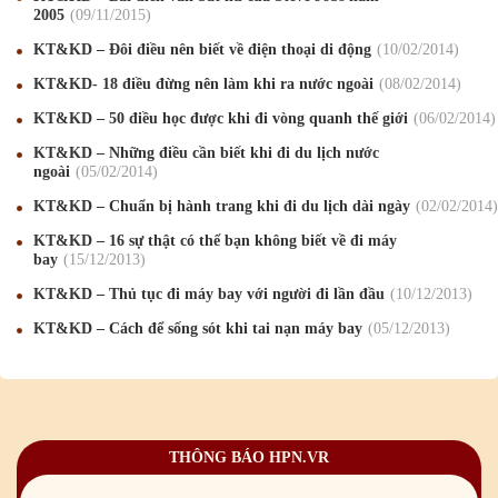
2005
09
/11
/2015
Chúc mừng Giáng sinh và Năm mới 2020
24
/12
/2019
KT&KD – Đôi điều nên biết về điện thoại di động
10
/02
/2014
Mừng Xuân Kỷ Hợi 2019
03
/02
/2019
KT&KD- 18 điều đừng nên làm khi ra nước ngoài
08
/02
/2014
Chúc mừng Giáng sinh và Năm mới 2019
22
/12
/2018
KT&KD – 50 điều học được khi đi vòng quanh thế giới
06
/02
/2014
KT&KD – Những điều cần biết khi đi du lịch nước
Mừng Xuân Bính Ngọ 2026
15
/02
/2026
ngoài
05
/02
/2014
Chúc mừng Giáng sinh và Năm mới 2026
24
/12
/2025
KT&KD – Chuẩn bị hành trang khi đi du lịch dài ngày
02
/02
/2014
KT&KD – 16 sự thật có thể bạn không biết về đi máy
Chúc mừng Giáng sinh và Năm mới 2025
24
/12
/2024
bay
15
/12
/2013
Mừng Xuân Giáp Thìn 2024
09
/02
/2024
KT&KD – Thủ tục đi máy bay với người đi lần đầu
10
/12
/2013
KT&KD – Cách để sống sót khi tai nạn máy bay
05
/12
/2013
Chúc mừng Giáng sinh và Năm mới 2024
21
/12
/2023
Mừng Xuân Quý Mão 2023
14
/01
/2023
Chúc mừng Giáng sinh và Năm mới 2023
24
/12
/2022
THÔNG BÁO HPN.VR
Mừng Xuân Nhâm Dần 2022
28
/01
/2022