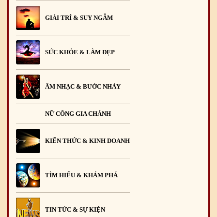
GIẢI TRÍ & SUY NGẪM
SỨC KHỎE & LÀM ĐẸP
ÂM NHẠC & BƯỚC NHẢY
NỮ CÔNG GIA CHÁNH
KIẾN THỨC & KINH DOANH
TÌM HIỂU & KHÁM PHÁ
TIN TỨC & SỰ KIỆN