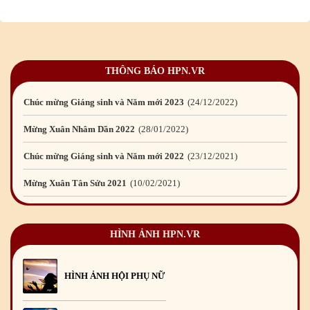
Mừng Xuân Giáp Thìn 2024
09
/02
/2024
Chúc mừng Giáng sinh và Năm mới 2024
21
/12
/2023
THÔNG BÁO HPN.VR
Mừng Xuân Quý Mão 2023
14
/01
/2023
Chúc mừng Giáng sinh và Năm mới 2023
24
/12
/2022
Mừng Xuân Nhâm Dần 2022
28
/01
/2022
Chúc mừng Giáng sinh và Năm mới 2022
23
/12
/2021
Mừng Xuân Tân Sửu 2021
10
/02
/2021
Chúc mừng Giáng sinh và Năm mới 2021
15
/12
/2020
HÌNH ẢNH HPN.VR
Mừng Xuân Canh Tý 2020
22
/01
/2020
Chúc mừng Giáng sinh và Năm mới 2020
24
/12
/2019
HÌNH ẢNH HỘI PHỤ NỮ
Mừng Xuân Kỷ Hợi 2019
03
/02
/2019