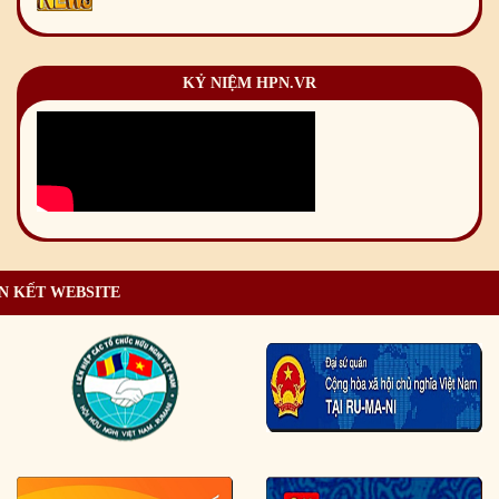
KỶ NIỆM HPN.VR
N KẾT WEBSITE