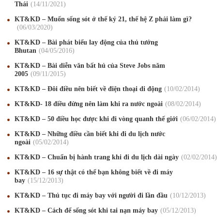
Thái
14
/11
/2021
KT&KD – Muốn sống sót ở thế kỷ 21, thế hệ Z phải làm gì?
06
/03
/2020
KT&KD – Bài phát biểu lay động của thủ tướng
Bhutan
04
/05
/2016
KT&KD – Bài diễn văn bất hủ của Steve Jobs năm
2005
09
/11
/2015
KT&KD – Đôi điều nên biết về điện thoại di động
10
/02
/2014
Mừng Xuân Canh Tý 2020
22
/01
/2020
KT&KD- 18 điều đừng nên làm khi ra nước ngoài
08
/02
/2014
Chúc mừng Giáng sinh và Năm mới 2020
24
/12
/2019
KT&KD – 50 điều học được khi đi vòng quanh thế giới
06
/02
/2014
KT&KD – Những điều cần biết khi đi du lịch nước
Mừng Xuân Kỷ Hợi 2019
03
/02
/2019
ngoài
05
/02
/2014
Chúc mừng Giáng sinh và Năm mới 2019
22
/12
/2018
KT&KD – Chuẩn bị hành trang khi đi du lịch dài ngày
02
/02
/2014
KT&KD – 16 sự thật có thể bạn không biết về đi máy
Mừng Xuân Bính Ngọ 2026
15
/02
/2026
bay
15
/12
/2013
Chúc mừng Giáng sinh và Năm mới 2026
24
/12
/2025
KT&KD – Thủ tục đi máy bay với người đi lần đầu
10
/12
/2013
KT&KD – Cách để sống sót khi tai nạn máy bay
05
/12
/2013
Chúc mừng Giáng sinh và Năm mới 2025
24
/12
/2024