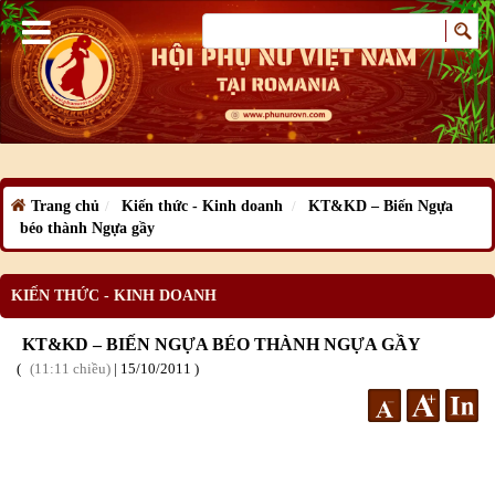
Trang chủ
Kiến thức - Kinh doanh
KT&KD – Biến Ngựa
béo thành Ngựa gầy
KIẾN THỨC - KINH DOANH
KT&KD – BIẾN NGỰA BÉO THÀNH NGỰA GẦY
11:11 chiều
|
15
/10
/2011