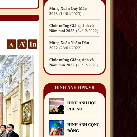
Chúc mừng Giáng sinh và
Năm mới 2023
24
/12
/2022
Mừng Xuân Nhâm Dần
2022
28
/01
/2022
Chúc mừng Giáng sinh và
Năm mới 2022
23
/12
/2021
Mừng Xuân Tân Sửu
2021
10
/02
/2021
Chúc mừng Giáng sinh và
Năm mới 2021
15
/12
/2020
HÌNH ẢNH HPN.VR
Mừng Xuân Canh Tý
2020
22
/01
/2020
HÌNH ẢNH HỘI
PHỤ NỮ
Chúc mừng Giáng sinh và
Năm mới 2020
24
/12
/2019
HÌNH ẢNH CỘNG
Mừng Xuân Kỷ Hợi
ĐỒNG
2019
03
/02
/2019