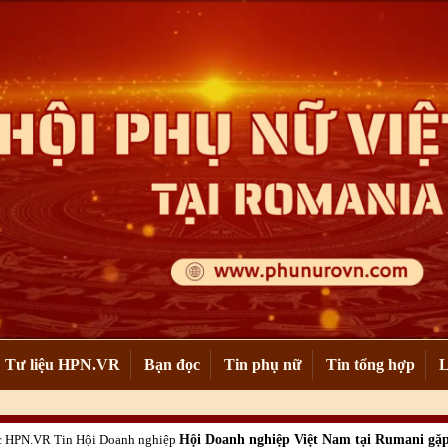
Tư liệu HPN.VR
Bạn đọc
Tin phụ nữ
Tin tổng hợp
L
ức HPN.VR
Tin Hội Doanh nghiệp
Hội Doanh nghiệp Việt Nam tại Rumani gặ