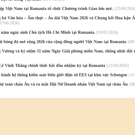
ệp Việt Nam tại Romania tổ chức Chương trình Giao lưu mở.
23
/06
/202
 bá Văn hóa – Ẩm thực – Áo dài Việt Nam 2026 và Chung kết Hoa hậu Á
07
/06
/2026
 năm ngày sinh Chủ tịch Hồ Chí Minh tại Romania
19
/05
/2026
ải bóng đá mở rộng 2026 của cộng đồng người Việt Nam tại Romania
08
 Vương và kỷ niệm 51 năm Ngày Giải phóng miền Nam, thống nhất đất n
Lê Vĩnh Thắng chính thức bắt đầu nhiệm kỳ tại Romania
22
/04
/2026
hành hệ thống kiểm soát biên giới điện tử EES tại khu vực Schengen
11
ghệ toàn châu Âu và ra mắt Hội Nữ Doanh nhân Việt Nam tại châu Âu
06