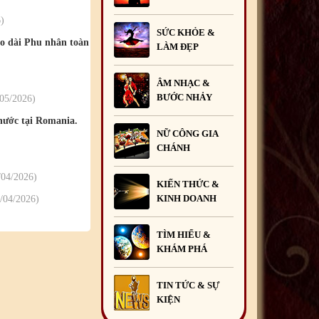
6
SỨC KHỎE &
o dài Phu nhân toàn
LÀM ĐẸP
ÂM NHẠC &
BƯỚC NHẢY
/05
/2026
ước tại Romania.
NỮ CÔNG GIA
CHÁNH
/04
/2026
KIẾN THỨC &
KINH DOANH
/04
/2026
TÌM HIỂU &
KHÁM PHÁ
TIN TỨC & SỰ
KIỆN