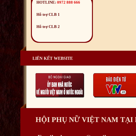
HOTLINE:
0972 888 666
Hỗ trợ CLB 1
Hỗ trợ CLB 2
LIÊN KẾT WEBSITE
HỘI PHỤ NỮ VIỆT NAM TẠ