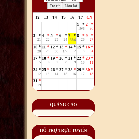
T2
T3
T4
T5
T6
T7
CN
1
2
20
19/6
3
4
5
6
7
8
9
21
22
23
24
26
27
25/6
10
11
12
13
14
15
16
29
2
3
4
28
30
1/7
17
18
19
20
21
22
23
5
6
7
8
9
10
11
24
25
26
27
28
29
30
12
13
14
15
16
17
18
31
19
QUẢNG CÁO
HỖ TRỢ TRỰC TUYẾN