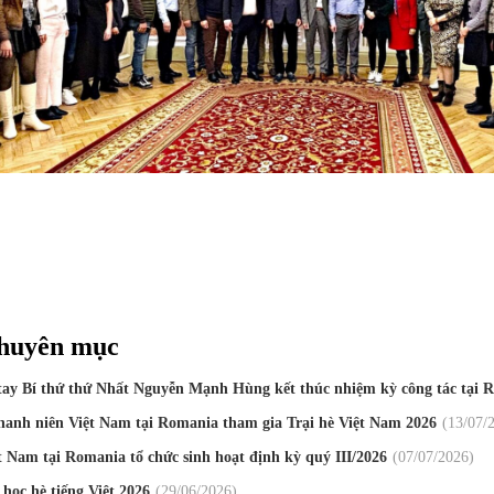
chuyên mục
tay Bí thứ thứ Nhất Nguyễn Mạnh Hùng kết thúc nhiệm kỳ công tác tại
thanh niên Việt Nam tại Romania tham gia Trại hè Việt Nam 2026
13
/07
/
̣t Nam tại Romania tổ chức sinh hoạt định kỳ quý III/2026
07
/07
/2026
học hè tiếng Việt 2026
29
/06
/2026