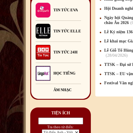
Trại hè Việt Nam
2026
13
/07
/2026
Hội Doanh nghi
TIN TỨC EVA
Khai giảng Lớp học hè tiếng
Ngày hội Quảng
Việt 2026
29
/06
/2026
châu Âu 2026
TIN TỨC ELLE
Lễ Kỷ niệm 136
Hội Doanh nghiệp Việt Nam
tại Romania tổ chức Chương
Lễ khai mạc Gi
trình Giao lưu mở.
23
/06
/2026
Lễ Giỗ Tổ Hùng
TIN TỨC 24H
28
/04
/2026
TTSK – Đại sứ 
HỌC TIẾNG
TTSK – EU vận 
Festival Văn n
ÂM NHẠC
TIỆN ÍCH
Tra theo từ điển: