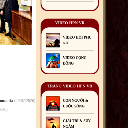
Chúc mừng Giáng sinh và
Năm mới 2019
22
/12
/2018
VIDEO HPN.VR
Mừng Xuân Bính Ngọ
2026
15
/02
/2026
VIDEO HỘI PHỤ
Chúc mừng Giáng sinh và
NỮ
Năm mới 2026
24
/12
/2025
Chúc mừng Giáng sinh và
VIDEO CỘNG
Năm mới 2025
24
/12
/2024
ĐỒNG
Mừng Xuân Giáp Thìn
2024
09
/02
/2024
TRANG VIDEO HPN.VR
CON NGƯỜI &
 Romania
29
/07
/2026
CUỘC SỐNG
2026
GIẢI TRÍ & SUY
NGẪM