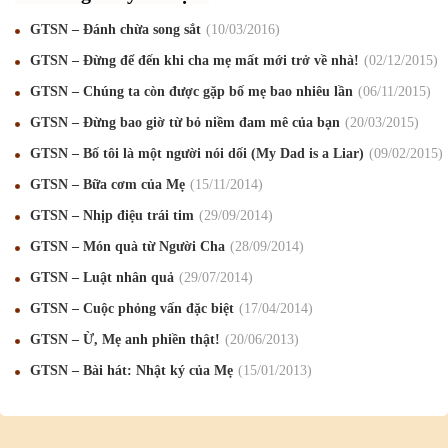
Chúc mừng Giáng sinh và Năm mới 2019
22
/12
/2018
GTSN – Đánh chừa song sắt
10
/03
/2016
GTSN – Đừng để đến khi cha mẹ mất mới trở về nhà!
02
/12
/2015
Mừng Xuân Bính Ngọ 2026
15
/02
/2026
GTSN – Chúng ta còn được gặp bố mẹ bao nhiêu lần
06
/11
/2015
Chúc mừng Giáng sinh và Năm mới 2026
24
/12
/2025
GTSN – Đừng bao giờ từ bỏ niềm đam mê của bạn
20
/03
/2015
Chúc mừng Giáng sinh và Năm mới 2025
24
/12
/2024
GTSN – Bố tôi là một người nói dối (My Dad is a Liar)
09
/02
/2015
Mừng Xuân Giáp Thìn 2024
09
/02
/2024
GTSN – Bữa cơm của Mẹ
15
/11
/2014
GTSN – Nhịp điệu trái tim
29
/09
/2014
Chúc mừng Giáng sinh và Năm mới 2024
21
/12
/2023
GTSN – Món quà từ Người Cha
28
/09
/2014
Mừng Xuân Quý Mão 2023
14
/01
/2023
GTSN – Luật nhân quả
29
/07
/2014
Chúc mừng Giáng sinh và Năm mới 2023
24
/12
/2022
GTSN – Cuộc phỏng vấn đặc biệt
17
/04
/2014
Mừng Xuân Nhâm Dần 2022
28
/01
/2022
GTSN – Ừ, Mẹ anh phiền thật!
20
/06
/2013
GTSN – Bài hát: Nhật ký của Mẹ
15
/01
/2013
Chúc mừng Giáng sinh và Năm mới 2022
23
/12
/2021
Mừng Xuân Tân Sửu 2021
10
/02
/2021