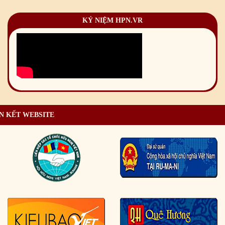
KỶ NIỆM HPN.VR
N KẾT WEBSITE