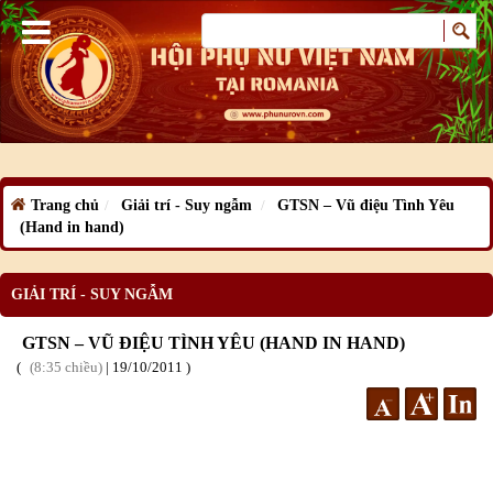
Trang chủ
Giải trí - Suy ngẫm
GTSN – Vũ điệu Tình Yêu
(Hand in hand)
GIẢI TRÍ - SUY NGẪM
GTSN – VŨ ĐIỆU TÌNH YÊU (HAND IN HAND)
8:35 chiều
|
19
/10
/2011