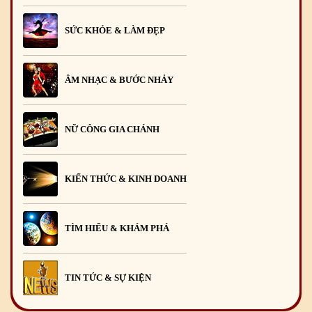
SỨC KHỎE & LÀM ĐẸP
ÂM NHẠC & BƯỚC NHẢY
NỮ CÔNG GIA CHÁNH
KIẾN THỨC & KINH DOANH
TÌM HIỂU & KHÁM PHÁ
TIN TỨC & SỰ KIỆN