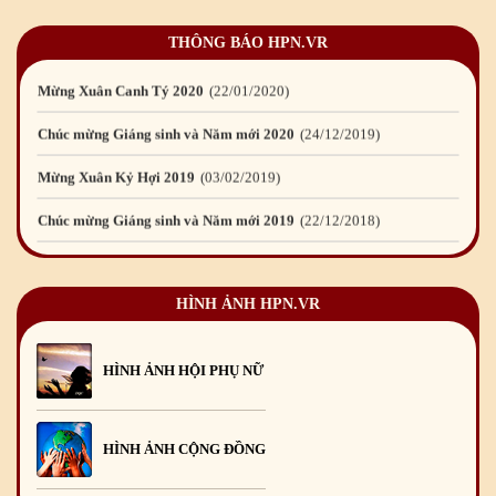
Chúc mừng Giáng sinh và Năm mới 2021
15
/12
/2020
THÔNG BÁO HPN.VR
Mừng Xuân Canh Tý 2020
22
/01
/2020
Chúc mừng Giáng sinh và Năm mới 2020
24
/12
/2019
Mừng Xuân Kỷ Hợi 2019
03
/02
/2019
Chúc mừng Giáng sinh và Năm mới 2019
22
/12
/2018
Mừng Xuân Bính Ngọ 2026
15
/02
/2026
Chúc mừng Giáng sinh và Năm mới 2026
24
/12
/2025
HÌNH ẢNH HPN.VR
Chúc mừng Giáng sinh và Năm mới 2025
24
/12
/2024
Mừng Xuân Giáp Thìn 2024
09
/02
/2024
HÌNH ẢNH HỘI PHỤ NỮ
HÌNH ẢNH CỘNG ĐỒNG