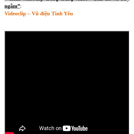
ngẫm”
:
Videoclip – Vũ điệu Tình Yêu