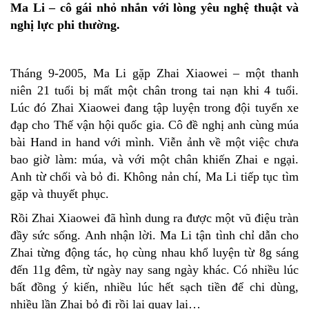
Ma Li – cô gái nhỏ nhắn với lòng yêu nghệ thuật và
nghị lực phi thường.
Tháng 9-2005, Ma Li gặp Zhai Xiaowei – một thanh
niên 21 tuổi bị mất một chân trong tai nạn khi 4 tuổi.
Lúc đó Zhai Xiaowei đang tập luyện trong đội tuyển xe
đạp cho Thế vận hội quốc gia. Cô đề nghị anh cùng múa
bài Hand in hand với mình. Viễn ảnh về một việc chưa
bao giờ làm: múa, và với một chân khiến Zhai e ngại.
Anh từ chối và bỏ đi. Không nản chí, Ma Li tiếp tục tìm
gặp và thuyết phục.
Rồi Zhai Xiaowei đã hình dung ra được một vũ điệu tràn
đầy sức sống. Anh nhận lời. Ma Li tận tình chỉ dẫn cho
Zhai từng động tác, họ cùng nhau khổ luyện từ 8g sáng
đến 11g đêm, từ ngày nay sang ngày khác. Có nhiều lúc
bất đồng ý kiến, nhiều lúc hết sạch tiền để chi dùng,
nhiều lần Zhai bỏ đi rồi lại quay lại…