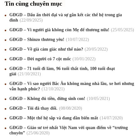
Tin cùng chuyên mục
GĐGD – Dấu ấn thời đại và sự gắn kết các thế hệ trong gia
đình
22
/09
/2025
GĐGD – Vì người già không còn Mẹ để thương nữa!
25
/05
/2025
GĐGD – Shinzo thương yêu!
10
/07
/2022
GĐGD – Về già cảm giác như thế nào?
20
/05
/2022
GĐGD – Đời người có 7 cột mốc
10
/01
/2022
GĐGD – 71 tuổi đi làm, 96 tuổi thất tình, 100 tuổi đoạt
giải
21
/10
/2021
Mừng Xuân Canh Tý 2020
22
/01
/2020
GĐGD – Vì sao người Bắc Âu không màng nhà lầu, xe hơi nhưng
Chúc mừng Giáng sinh và Năm mới 2020
24
/12
/2019
vẫn hạnh phúc?
12
/10
/2021
GĐGD – Không đủ tiền, đừng sinh con!
10
/05
/2021
Mừng Xuân Kỷ Hợi 2019
03
/02
/2019
GĐGD – Tôi đã thay đổi.
08
/08
/2020
Chúc mừng Giáng sinh và Năm mới 2019
22
/12
/2018
GĐGD – Một thế hệ sắp và đang dần biến mất
14
/07
/2020
Mừng Xuân Bính Ngọ 2026
15
/02
/2026
GĐGD – Giáo sư trẻ nhất Việt Nam với quan điểm về “trường
chuyên”
25
/06
/2020
Chúc mừng Giáng sinh và Năm mới 2026
24
/12
/2025