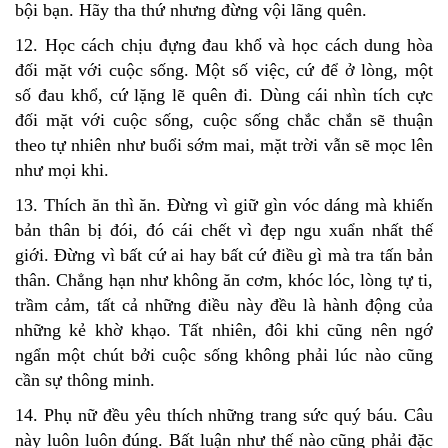
bội bạn. Hãy tha thứ nhưng đừng vội lãng quên.
12. Học cách chịu đựng đau khổ và học cách dung hòa
đối mặt với cuộc sống. Một số việc, cứ để ở lòng, một
số đau khổ, cứ lặng lẽ quên đi. Dùng cái nhìn tích cực
đối mặt với cuộc sống, cuộc sống chắc chắn sẽ thuận
theo tự nhiên như buổi sớm mai, mặt trời vẫn sẽ mọc lên
như mọi khi.
13. Thích ăn thì ăn. Đừng vì giữ gìn vóc dáng mà khiến
bản thân bị đói, đó cái chết vì đẹp ngu xuẩn nhất thế
giới. Đừng vì bất cứ ai hay bất cứ điều gì mà tra tấn bản
thân. Chẳng hạn như không ăn cơm, khóc lóc, lòng tự ti,
trầm cảm, tất cả những điều này đều là hành động của
những kẻ khờ khạo. Tất nhiên, đôi khi cũng nên ngớ
ngẩn một chút bởi cuộc sống không phải lúc nào cũng
cần sự thông minh.
14. Phụ nữ đều yêu thích những trang sức quý báu. Câu
này luôn luôn đúng. Bất luận như thế nào cũng phải đặc