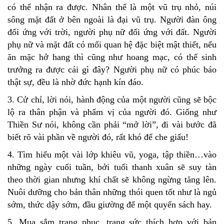
có thể nhận ra được. Nhân thể là một vũ trụ nhỏ, núi
sông mặt đất ở bên ngoài là đại vũ trụ. Người đàn ông
đối ứng với trời, người phụ nữ đối ứng với đất. Người
phụ nữ và mặt đất có mối quan hệ đặc biệt mật thiết, nếu
ăn mặc hở hang thì cũng như hoang mạc, có thể sinh
trưởng ra được cái gì đây? Người phụ nữ có phúc báo
thật sự, đều là nhờ đức hạnh kín đáo.
3. Cử chỉ, lời nói, hành động của một người cũng sẽ bộc
lộ ra thân phận và phẩm vị của người đó. Giống như
Thiền Sư nói, không cần phải “mở lời”, đi vài bước đã
biết rõ vài phần về người đó, rất khó để che giấu!
4. Tìm hiểu một vài lớp khiêu vũ, yoga, tập thiền…vào
những ngày cuối tuần, bởi tuổi thanh xuân sẽ suy tàn
theo thời gian nhưng khí chất sẽ không ngừng tăng lên.
Nuôi dưỡng cho bản thân những thói quen tốt như là ngủ
sớm, thức dậy sớm, đầu giường để một quyển sách hay.
5. Mua sắm trang phục, trang sức thích hợp với bản