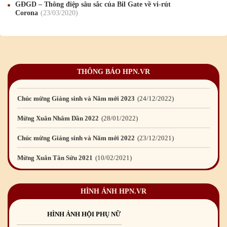
GĐGD – Thông điệp sâu sắc của Bil Gate về vi-rút
Corona
23
/03
/2020
Chúc mừng Giáng sinh và Năm mới 2025
24
/12
/2024
Mừng Xuân Giáp Thìn 2024
09
/02
/2024
Chúc mừng Giáng sinh và Năm mới 2024
21
/12
/2023
THÔNG BÁO HPN.VR
Mừng Xuân Quý Mão 2023
14
/01
/2023
Chúc mừng Giáng sinh và Năm mới 2023
24
/12
/2022
Mừng Xuân Nhâm Dần 2022
28
/01
/2022
Chúc mừng Giáng sinh và Năm mới 2022
23
/12
/2021
Mừng Xuân Tân Sửu 2021
10
/02
/2021
Chúc mừng Giáng sinh và Năm mới 2021
15
/12
/2020
HÌNH ẢNH HPN.VR
Mừng Xuân Canh Tý 2020
22
/01
/2020
Chúc mừng Giáng sinh và Năm mới 2020
24
/12
/2019
HÌNH ẢNH HỘI PHỤ NỮ