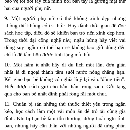
bảo vệ tốt đôi tay của mình bởi bàn tay là gương mặt thứ
hai của người phụ nữ.
9. Một người phụ nữ có thể không xinh đẹp nhưng
không thể không có tri thức. Hãy dành thời gian để đọc
sách học tập, điều đó sẽ khiến bạn trở nên xinh đẹp hơn.
Trong thời đại công nghệ này, ngẫu hứng hãy viết vài
dòng suy ngẫm có thể bạn sẽ không bao giờ dùng đến
chỉ là để tâm hồn được tĩnh lặng mà thôi.
10. Một năm ít nhất hãy đi du lịch một lần, đơn giản
nhất là đi ngoại thành tắm suối nước nóng chẳng hạn.
Kết giao bạn bè không có nghĩa là ỷ lại vào:”đồng tiền”.
Hiểu được cách giữ cho bản thân trong sạch. Gửi tặng
quà cho bạn bè nhất định phải rộng rãi một chút.
11. Chuẩn bị sẵn những thứ thuốc thiết yếu trong ngăn
kéo, học cách làm một vài món ăn để trổ tài cùng gia
đình. Khi bị bạn bè làm tổn thương, đừng hoài nghi tình
bạn, nhưng hãy cẩn thận với những người đã từng phản