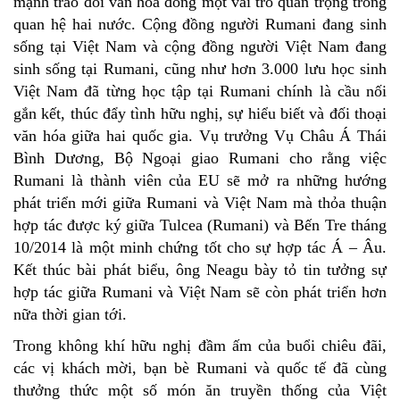
mạnh trao đổi văn hóa đóng một vai trò quan trọng trong
quan hệ hai nước. Cộng đồng người Rumani đang sinh
sống tại Việt Nam và cộng đồng người Việt Nam đang
sinh sống tại Rumani, cũng như hơn 3.000 lưu học sinh
Việt Nam đã từng học tập tại Rumani chính là cầu nối
gắn kết, thúc đẩy tình hữu nghị, sự hiểu biết và đối thoại
văn hóa giữa hai quốc gia. Vụ trưởng Vụ Châu Á Thái
Bình Dương, Bộ Ngoại giao Rumani cho rằng việc
Rumani là thành viên của EU sẽ mở ra những hướng
phát triển mới giữa Rumani và Việt Nam mà thỏa thuận
hợp tác được ký giữa Tulcea (Rumani) và Bến Tre tháng
10/2014 là một minh chứng tốt cho sự hợp tác Á – Âu.
Kết thúc bài phát biểu, ông Neagu bày tỏ tin tưởng sự
hợp tác giữa Rumani và Việt Nam sẽ còn phát triển hơn
nữa thời gian tới.
Trong không khí hữu nghị đầm ấm của buổi chiêu đãi,
các vị khách mời, bạn bè Rumani và quốc tế đã cùng
thưởng thức một số món ăn truyền thống của Việt