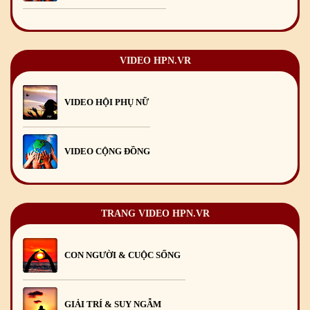
Chúc mừng Giáng sinh và Năm mới 2026
24
/12
/2025
Chúc mừng Giáng sinh và Năm mới 2025
24
/12
/2024
Mừng Xuân Giáp Thìn 2024
09
/02
/2024
VIDEO HPN.VR
VIDEO HỘI PHỤ NỮ
VIDEO CỘNG ĐỒNG
TRANG VIDEO HPN.VR
CON NGƯỜI & CUỘC SỐNG
GIẢI TRÍ & SUY NGẪM