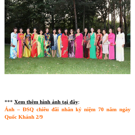
***
Xem thêm hình ảnh tại đây
:
Ảnh – ĐSQ chiêu đãi nhân kỷ niệm 70 năm ngày
Quốc Khánh 2/9