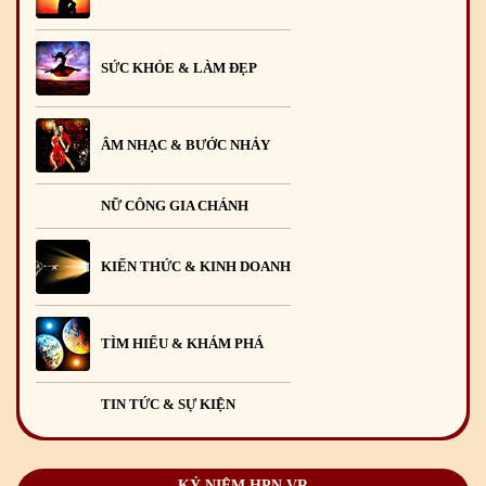
SỨC KHỎE & LÀM ĐẸP
ÂM NHẠC & BƯỚC NHẢY
NỮ CÔNG GIA CHÁNH
KIẾN THỨC & KINH DOANH
TÌM HIỂU & KHÁM PHÁ
TIN TỨC & SỰ KIỆN
KỶ NIỆM HPN.VR