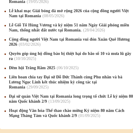
Romania
19
/05
/2026
Lễ khai mạc Giải bóng đá mở rộng 2026 của cộng đồng người Việt
Nam tại Romania
08
/05
/2026
Lễ Giỗ Tổ Hùng Vương và kỷ niệm 51 năm Ngày Giải phóng miền
Nam, thống nhất đất nước tại Romania.
28
/04
/2026
Mừng Xuân Canh Tý 2020
22
/01
/2020
Cộng đồng người Việt Nam tại Romania vui đón Xuân Quê Hương
2026
03
/02
/2026
Chúc mừng Giáng sinh và Năm mới 2020
24
/12
/2019
Quyên góp ủng hộ đồng bào bị thiệt hại do bão số 10 và mưa lũ gây
ra
10
/10
/2025
Mừng Xuân Kỷ Hợi 2019
03
/02
/2019
Đêm hội Trăng Rằm 2025
06
/10
/2025
Chúc mừng Giáng sinh và Năm mới 2019
22
/12
/2018
Liên hoan chia tay Đại sứ Đỗ Đức Thành cùng Phu nhân và bà
Lương Ngọc Linh kết thúc nhiệm kỳ công tác tại
Mừng Xuân Bính Ngọ 2026
15
/02
/2026
Romania
29
/09
/2025
Chúc mừng Giáng sinh và Năm mới 2026
24
/12
/2025
Đại sứ quán Việt Nam tại Romania long trọng tổ chức Lễ kỷ niệm 80
năm Quốc khánh 2/9
13
/09
/2025
Chúc mừng Giáng sinh và Năm mới 2025
24
/12
/2024
Hoạt động Văn hóa-Thể thao chào mừng Kỷ niệm 80 năm Cách
Mạng Tháng Tám và Quốc khánh 2/9
01
/09
/2025
Mừng Xuân Giáp Thìn 2024
09
/02
/2024
Chúc mừng Giáng sinh và Năm mới 2024
21
/12
/2023