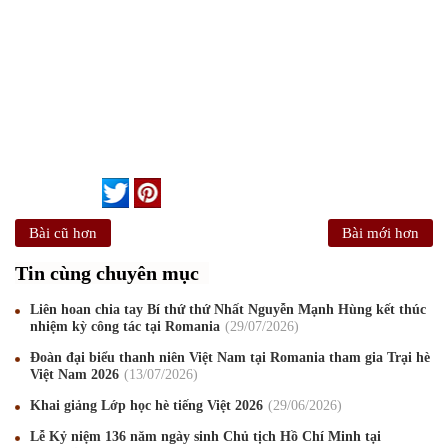
Bài cũ hơn
Bài mới hơn
Tin cùng chuyên mục
Liên hoan chia tay Bí thứ thứ Nhất Nguyễn Mạnh Hùng kết thúc
nhiệm kỳ công tác tại Romania
29
/07
/2026
Đoàn đại biểu thanh niên Việt Nam tại Romania tham gia Trại hè
Việt Nam 2026
13
/07
/2026
Khai giảng Lớp học hè tiếng Việt 2026
29
/06
/2026
Lễ Kỷ niệm 136 năm ngày sinh Chủ tịch Hồ Chí Minh tại