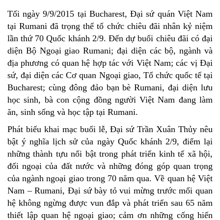
Tối ngày 9/9/2015 tại Bucharest, Đại sứ quán Việt Nam
tại Rumani đã trọng thể tổ chức chiêu đãi nhân kỷ niệm
lần thứ 70 Quốc khánh 2/9. Đến dự buổi chiêu đãi có đại
diện Bộ Ngoại giao Rumani; đại diện các bộ, ngành và
địa phương có quan hệ hợp tác với Việt Nam; các vị Đại
sứ, đại diện các Cơ quan Ngoại giao, Tổ chức quốc tế tại
Bucharest; cùng đông đảo bạn bè Rumani, đại diện lưu
học sinh, bà con cộng đồng người Việt Nam đang làm
ăn, sinh sống và học tập tại Rumani.
Phát biểu khai mạc buổi lễ, Đại sứ Trần Xuân Thủy nêu
bật ý nghĩa lịch sử của ngày Quốc khánh 2/9, điểm lại
những thành tựu nổi bật trong phát triển kinh tế xã hội,
đối ngoại của đất nước và những đóng góp quan trọng
của ngành ngoại giao trong 70 năm qua. Về quan hệ Việt
Nam – Rumani, Đại sứ bày tỏ vui mừng trước mối quan
hệ không ngừng được vun đắp và phát triển sau 65 năm
thiết lập quan hệ ngoại giao; cảm ơn những cống hiến