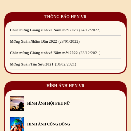
Mừng Xuân Quý Mão 2023
14
/01
/2023
THÔNG BÁO HPN.VR
Chúc mừng Giáng sinh và Năm mới 2023
24
/12
/2022
Mừng Xuân Nhâm Dần 2022
28
/01
/2022
Chúc mừng Giáng sinh và Năm mới 2022
23
/12
/2021
Mừng Xuân Tân Sửu 2021
10
/02
/2021
Chúc mừng Giáng sinh và Năm mới 2021
15
/12
/2020
Mừng Xuân Canh Tý 2020
22
/01
/2020
HÌNH ẢNH HPN.VR
Chúc mừng Giáng sinh và Năm mới 2020
24
/12
/2019
Mừng Xuân Kỷ Hợi 2019
03
/02
/2019
HÌNH ẢNH HỘI PHỤ NỮ
Chúc mừng Giáng sinh và Năm mới 2019
22
/12
/2018
Mừng Xuân Bính Ngọ 2026
15
/02
/2026
HÌNH ẢNH CỘNG ĐỒNG