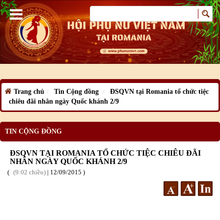
Trang chủ
Tin Cộng đồng
ĐSQVN tại Romania tổ chức tiệc
chiêu đãi nhân ngày Quốc khánh 2/9
TIN CỘNG ĐỒNG
ĐSQVN TẠI ROMANIA TỔ CHỨC TIỆC CHIÊU ĐÃI
NHÂN NGÀY QUỐC KHÁNH 2/9
9:02 chiều
|
12
/09
/2015