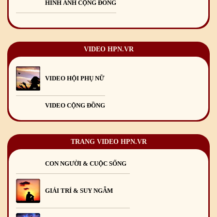
HÌNH ẢNH CỘNG ĐỒNG
Mừng Xuân Giáp Thìn 2024
09
/02
/2024
VIDEO HPN.VR
VIDEO HỘI PHỤ NỮ
VIDEO CỘNG ĐỒNG
TRANG VIDEO HPN.VR
CON NGƯỜI & CUỘC SỐNG
GIẢI TRÍ & SUY NGẪM