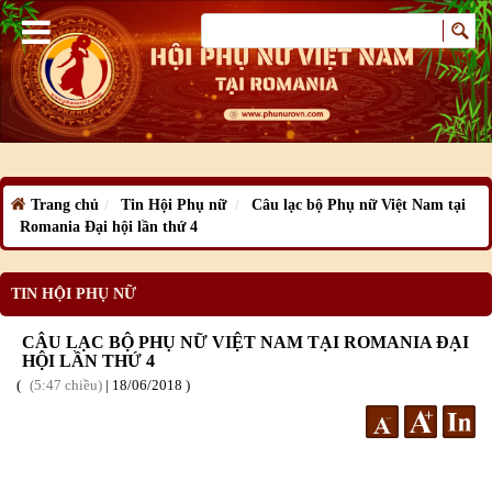
Trang chủ
Tin Hội Phụ nữ
Câu lạc bộ Phụ nữ Việt Nam tại
Romania Đại hội lần thứ 4
TIN HỘI PHỤ NỮ
CÂU LẠC BỘ PHỤ NỮ VIỆT NAM TẠI ROMANIA ĐẠI
HỘI LẦN THỨ 4
5:47 chiều
|
18
/06
/2018