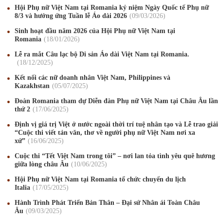
Hội Phụ nữ Việt Nam tại Romania kỷ niệm Ngày Quốc tế Phụ nữ
8/3 và hưởng ứng Tuần lễ Áo dài 2026
09
/03
/2026
Mừng Xuân Canh Tý 2020
22
/01
/2020
Sinh hoạt đầu năm 2026 của Hội Phụ nữ Việt Nam tại
Romania
18
/01
/2026
Chúc mừng Giáng sinh và Năm mới 2020
24
/12
/2019
Lễ ra mắt Câu lạc bộ Di sản Áo dài Việt Nam tại Romania.
Mừng Xuân Kỷ Hợi 2019
03
/02
/2019
18
/12
/2025
Kết nối các nữ doanh nhân Việt Nam, Philippines và
Chúc mừng Giáng sinh và Năm mới 2019
22
/12
/2018
Kazakhstan
05
/07
/2025
Mừng Xuân Bính Ngọ 2026
15
/02
/2026
Đoàn Romania tham dự Diễn đàn Phụ nữ Việt Nam tại Châu Âu lần
thứ 2
17
/06
/2025
Chúc mừng Giáng sinh và Năm mới 2026
24
/12
/2025
Định vị giá trị Việt ở nước ngoài thời trí tuệ nhân tạo và Lễ trao giải
“Cuộc thi viết tản văn, thơ về người phụ nữ Việt Nam nơi xa
Chúc mừng Giáng sinh và Năm mới 2025
24
/12
/2024
xứ”
16
/06
/2025
Cuộc thi “Tết Việt Nam trong tôi” – nơi lan tỏa tình yêu quê hương
Mừng Xuân Giáp Thìn 2024
09
/02
/2024
giữa lòng châu Âu
10
/06
/2025
Chúc mừng Giáng sinh và Năm mới 2024
21
/12
/2023
Hội Phụ nữ Việt Nam tại Romania tổ chức chuyến du lịch
Italia
17
/05
/2025
Mừng Xuân Quý Mão 2023
14
/01
/2023
Hành Trình Phát Triển Bản Thân – Đại sứ Nhân ái Toàn Châu
Âu
09
/03
/2025
Chúc mừng Giáng sinh và Năm mới 2023
24
/12
/2022