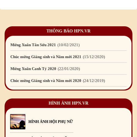
Mừng Xuân Nhâm Dần 2022
28
/01
/2022
Chúc mừng Giáng sinh và Năm mới 2022
23
/12
/2021
THÔNG BÁO HPN.VR
Mừng Xuân Tân Sửu 2021
10
/02
/2021
Chúc mừng Giáng sinh và Năm mới 2021
15
/12
/2020
Mừng Xuân Canh Tý 2020
22
/01
/2020
Chúc mừng Giáng sinh và Năm mới 2020
24
/12
/2019
Mừng Xuân Kỷ Hợi 2019
03
/02
/2019
Chúc mừng Giáng sinh và Năm mới 2019
22
/12
/2018
HÌNH ẢNH HPN.VR
Mừng Xuân Bính Ngọ 2026
15
/02
/2026
Chúc mừng Giáng sinh và Năm mới 2026
24
/12
/2025
HÌNH ẢNH HỘI PHỤ NỮ
Chúc mừng Giáng sinh và Năm mới 2025
24
/12
/2024