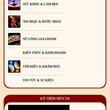
SỨC KHỎE & LÀM ĐẸP
ÂM NHẠC & BƯỚC NHẢY
NỮ CÔNG GIA CHÁNH
KIẾN THỨC & KINH DOANH
TÌM HIỂU & KHÁM PHÁ
TIN TỨC & SỰ KIỆN
KỶ NIỆM HPN.VR