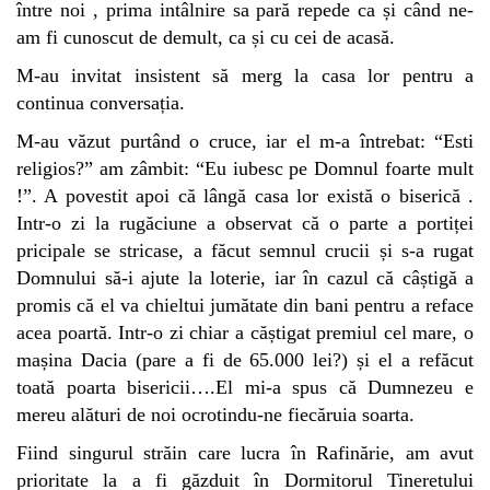
între noi , prima intâlnire sa pară repede ca și când ne-
am fi cunoscut de demult, ca și cu cei de acasă.
M-au invitat insistent să merg la casa lor pentru a
continua conversația.
M-au văzut purtând o cruce, iar el m-a întrebat: “Esti
religios?” am zâmbit: “Eu iubesc pe Domnul foarte mult
!”. A povestit apoi că lângă casa lor există o biserică .
Intr-o zi la rugăciune a observat că o parte a portiței
pricipale se stricase, a făcut semnul crucii și s-a rugat
Domnului să-i ajute la loterie, iar în cazul că câștigă a
promis că el va chieltui jumătate din bani pentru a reface
acea poartă. Intr-o zi chiar a căștigat premiul cel mare, o
mașina Dacia (pare a fi de 65.000 lei?) și el a refăcut
toată poarta bisericii….El mi-a spus că Dumnezeu e
mereu alături de noi ocrotindu-ne fiecăruia soarta.
Fiind singurul străin care lucra în Rafinărie, am avut
prioritate la a fi găzduit în Dormitorul Tineretului