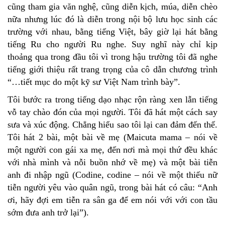
cũng tham gia văn nghệ, cũng diễn kịch, múa, diễn chèo
nữa nhưng lúc đó là diễn trong nội bộ lưu học sinh các
trường với nhau, bằng tiếng Việt, bây giờ lại hát bằng
tiếng Ru cho người Ru nghe. Suy nghĩ này chỉ kịp
thoảng qua trong đầu tôi vì trong hậu trường tôi đã nghe
tiếng giới thiệu rất trang trọng của cô dẫn chương trình
“…tiết mục do một kỹ sư Việt Nam trình bày”.
Tôi bước ra trong tiếng dạo nhạc rộn ràng xen lẫn tiếng
vỗ tay chào đón của mọi người. Tôi đã hát một cách say
sưa và xúc động. Chẳng hiểu sao tôi lại can đảm đến thế.
Tôi hát 2 bài, một bài về mẹ (Maicuta mama – nói về
một người con gái xa mẹ, đến nơi mà mọi thứ đều khác
với nhà mình và nỗi buồn nhớ về mẹ) và một bài tiễn
anh đi nhập ngũ (Codine, codine – nói về một thiếu nữ
tiễn người yêu vào quân ngũ, trong bài hát có câu: “Anh
ơi, hãy đợi em tiễn ra sân ga để em nói với với con tầu
sớm đưa anh trở lại”).