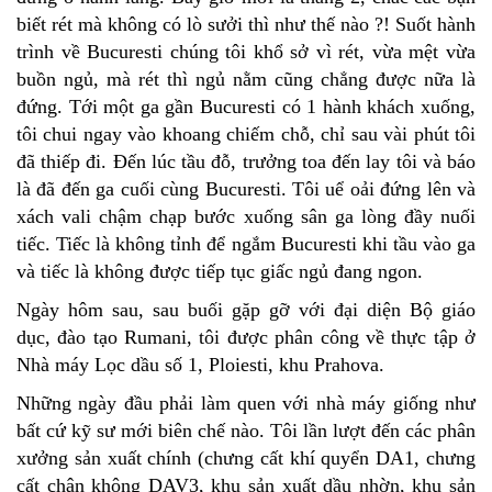
biết rét mà không có lò sưởi thì như thế nào ?! Suốt hành
trình về Bucuresti chúng tôi khổ sở vì rét, vừa mệt vừa
buồn ngủ, mà rét thì ngủ nằm cũng chẳng được nữa là
đứng. Tới một ga gần Bucuresti có 1 hành khách xuống,
tôi chui ngay vào khoang chiếm chỗ, chỉ sau vài phút tôi
đã thiếp đi. Đến lúc tầu đỗ, trưởng toa đến lay tôi và báo
là đã đến ga cuối cùng Bucuresti. Tôi uể oải đứng lên và
xách vali chậm chạp bước xuống sân ga lòng đầy nuối
tiếc. Tiếc là không tỉnh để ngắm Bucuresti khi tầu vào ga
và tiếc là không được tiếp tục giấc ngủ đang ngon.
Ngày hôm sau, sau buối gặp gỡ với đại diện Bộ giáo
dục, đào tạo Rumani, tôi được phân công về thực tập ở
Nhà máy Lọc dầu số 1, Ploiesti, khu Prahova.
Những ngày đầu phải làm quen với nhà máy giống như
bất cứ kỹ sư mới biên chế nào. Tôi lần lượt đến các phân
xưởng sản xuất chính (chưng cất khí quyển DA1, chưng
cất chân không DAV3, khu sản xuất dầu nhờn, khu sản