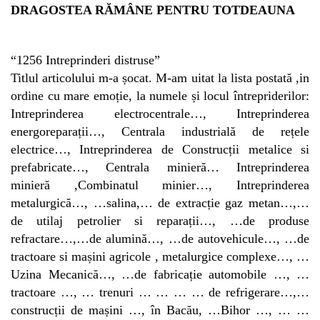
DRAGOSTEA RĂMÂNE PENTRU TOTDEAUNA
“1256 Intreprinderi distruse”
Titlul articolului m-a șocat. M-am uitat la lista postată ,in
ordine cu mare emoție, la numele și locul întrepriderilor:
Intreprinderea electrocentrale…, Intreprinderea
energoreparații…, Centrala industrială de rețele
electrice…, Intreprinderea de Construcții metalice si
prefabricate…, Centrala minieră… Intreprinderea
minieră ,Combinatul minier…, Intreprinderea
metalurgică…, …salina,… de extracție gaz metan…,…
de utilaj petrolier si reparații…, …de produse
refractare…,…de alumină…, …de autovehicule…, …de
tractoare si mașini agricole , metalurgice complexe…, …
Uzina Mecanică…, …de fabricație automobile …, …
tractoare …, … trenuri … … … … de refrigerare…,…
construcții de mașini …, în Bacău, …Bihor …, … …