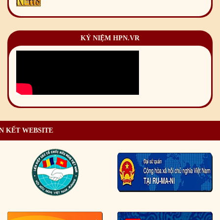
KỶ NIỆM HPN.VR
N KẾT WEBSITE