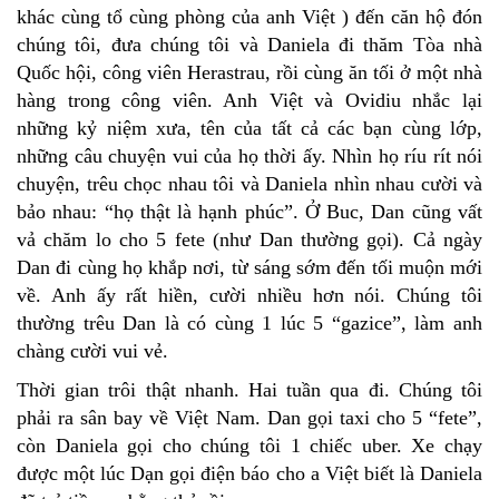
khác cùng tổ cùng phòng của anh Việt ) đến căn hộ đón
chúng tôi, đưa chúng tôi và Daniela đi thăm Tòa nhà
Quốc hội, công viên Herastrau, rồi cùng ăn tối ở một nhà
hàng trong công viên. Anh Việt và Ovidiu nhắc lại
những kỷ niệm xưa, tên của tất cả các bạn cùng lớp,
những câu chuyện vui của họ thời ấy. Nhìn họ ríu rít nói
chuyện, trêu chọc nhau tôi và Daniela nhìn nhau cười và
bảo nhau: “họ thật là hạnh phúc”. Ở Buc, Dan cũng vất
vả chăm lo cho 5 fete (như Dan thường gọi). Cả ngày
Dan đi cùng họ khắp nơi, từ sáng sớm đến tối muộn mới
về. Anh ấy rất hiền, cười nhiều hơn nói. Chúng tôi
thường trêu Dan là có cùng 1 lúc 5 “gazice”, làm anh
chàng cười vui vẻ.
Thời gian trôi thật nhanh. Hai tuần qua đi. Chúng tôi
phải ra sân bay về Việt Nam. Dan gọi taxi cho 5 “fete”,
còn Daniela gọi cho chúng tôi 1 chiếc uber. Xe chạy
được một lúc Dạn gọi điện báo cho a Việt biết là Daniela