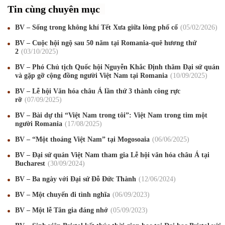
Tin cùng chuyên mục
BV – Sống trong không khí Tết Xưa giữa lòng phố cổ
05
/02
/2026
BV – Cuộc hội ngộ sau 50 năm tại Romania-quê hương thứ
2
03
/10
/2025
BV – Phó Chủ tịch Quốc hội Nguyễn Khắc Định thăm Đại sứ quán
và gặp gỡ cộng đồng người Việt Nam tại Romania
10
/09
/2025
BV – Lễ hội Văn hóa châu Á lần thứ 3 thành công rực
rỡ
07
/09
/2025
BV – Bài dự thi “Việt Nam trong tôi”: Việt Nam trong tim một
người Romania
17
/08
/2025
Mừng Xuân Canh Tý 2020
22
/01
/2020
BV – “Một thoáng Việt Nam” tại Mogosoaia
06
/06
/2025
Chúc mừng Giáng sinh và Năm mới 2020
24
/12
/2019
BV – Đại sứ quán Việt Nam tham gia Lễ hội văn hóa châu Á tại
Bucharest
30
/09
/2024
Mừng Xuân Kỷ Hợi 2019
03
/02
/2019
BV – Ba ngày với Đại sứ Đỗ Đức Thành
12
/06
/2024
Chúc mừng Giáng sinh và Năm mới 2019
22
/12
/2018
BV – Một chuyến đi tình nghĩa
06
/09
/2023
BV – Một lễ Tân gia đáng nhớ
05
/09
/2023
Mừng Xuân Bính Ngọ 2026
15
/02
/2026