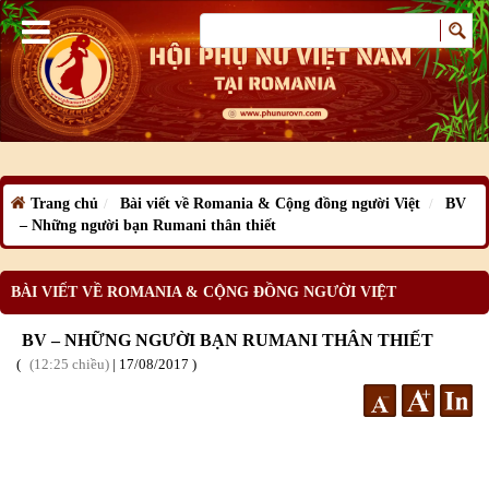
Trang chủ
Bài viết về Romania & Cộng đồng người Việt
BV
– Những người bạn Rumani thân thiết
BÀI VIẾT VỀ ROMANIA & CỘNG ĐỒNG NGƯỜI VIỆT
BV – NHỮNG NGƯỜI BẠN RUMANI THÂN THIẾT
12:25 chiều
|
17
/08
/2017