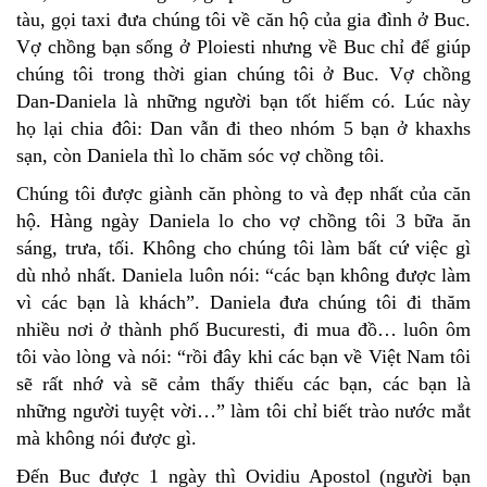
tàu, gọi taxi đưa chúng tôi về căn hộ của gia đình ở Buc.
Vợ chồng bạn sống ở Ploiesti nhưng về Buc chỉ để giúp
chúng tôi trong thời gian chúng tôi ở Buc. Vợ chồng
Dan-Daniela là những người bạn tốt hiếm có. Lúc này
họ lại chia đôi: Dan vẫn đi theo nhóm 5 bạn ở khaxhs
sạn, còn Daniela thì lo chăm sóc vợ chồng tôi.
Chúng tôi được giành căn phòng to và đẹp nhất của căn
hộ. Hàng ngày Daniela lo cho vợ chồng tôi 3 bữa ăn
sáng, trưa, tối. Không cho chúng tôi làm bất cứ việc gì
dù nhỏ nhất. Daniela luôn nói: “các bạn không được làm
vì các bạn là khách”. Daniela đưa chúng tôi đi thăm
nhiều nơi ở thành phố Bucuresti, đi mua đồ… luôn ôm
tôi vào lòng và nói: “rồi đây khi các bạn về Việt Nam tôi
sẽ rất nhớ và sẽ cảm thấy thiếu các bạn, các bạn là
những người tuyệt vời…” làm tôi chỉ biết trào nước mắt
mà không nói được gì.
Đến Buc được 1 ngày thì Ovidiu Apostol (người bạn