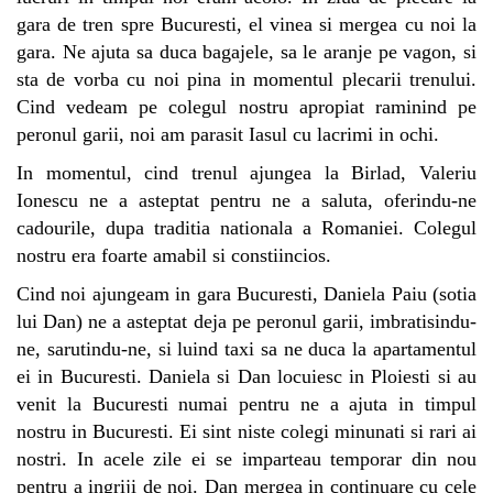
gara de tren spre Bucuresti, el vinea si mergea cu noi la
gara. Ne ajuta sa duca bagajele, sa le aranje pe vagon, si
sta de vorba cu noi pina in momentul plecarii trenului.
Cind vedeam pe colegul nostru apropiat raminind pe
peronul garii, noi am parasit Iasul cu lacrimi in ochi.
In momentul, cind trenul ajungea la Birlad, Valeriu
Ionescu ne a asteptat pentru ne a saluta, oferindu-ne
cadourile, dupa traditia nationala a Romaniei. Colegul
nostru era foarte amabil si constiincios.
Cind noi ajungeam in gara Bucuresti,
Daniela Paiu
(sotia
lui Dan) ne a asteptat deja pe peronul garii, imbratisindu-
ne, sarutindu-ne, si luind taxi sa ne duca la apartamentul
ei in Bucuresti. Daniela si Dan locuiesc in Ploiesti si au
venit la Bucuresti numai pentru ne a ajuta in timpul
nostru in Bucuresti. Ei sint niste colegi minunati si rari ai
nostri. In acele zile ei se imparteau temporar din nou
pentru a ingriji de noi. Dan mergea in continuare cu cele