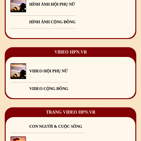
HÌNH ẢNH HỘI PHỤ NỮ
Mừng Xuân Kỷ Hợi 2019
03
/02
/2019
HÌNH ẢNH CỘNG ĐỒNG
Chúc mừng Giáng sinh và Năm mới 2019
22
/12
/2018
Mừng Xuân Bính Ngọ 2026
15
/02
/2026
Chúc mừng Giáng sinh và Năm mới 2026
24
/12
/2025
VIDEO HPN.VR
Chúc mừng Giáng sinh và Năm mới 2025
24
/12
/2024
VIDEO HỘI PHỤ NỮ
Mừng Xuân Giáp Thìn 2024
09
/02
/2024
VIDEO CỘNG ĐỒNG
TRANG VIDEO HPN.VR
CON NGƯỜI & CUỘC SỐNG