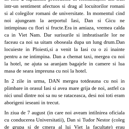
intr-un sentiment afectuos si drag al locuitorilor romani
si al colegilor romani de universitate. In momentul cind
noi ajungeam la aerportul Iasi, Dan si Gicu ne
intimpinau cu flori si fructe.Era in amiaza, vremea calda
ca in Viet Nam. Dar surisurile si imbratisarile lor ne
faceau ca noi sa uitam oboseala dupa un lung drum.Dan
locuieste in Ploiesti,si a venit la Iasi cu o zi inainte
pentru a ne intimpina. Dan a chemat taxi, mergea cu noi
la hotel, ne ajuta sa aranjam bagajele in camere si lua
masa de seara impreuna cu noi la hotel.
In 2 zile in urma, DAN mergea totdeauna cu noi in
plimbare in orasul Iasi si avea mare grija de noi, astfel ca
nici unul dintre noi sa nu se rataceasca, desi noi toti eram
aborigeni ieseani in trecut.
In ziua de 7 august (in care noi aveam intilnirea oficiala
cu conducerea Universitatii), Dan si Tudor Nestor (coleg
de grupa si de cmera al lui Viet la facultate) erau