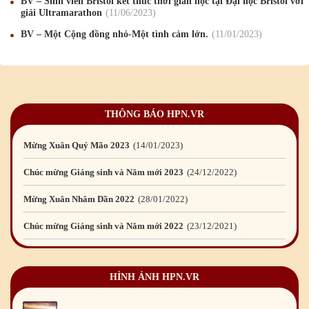
BV – Sinh viên Bristol kết thúc thời gian học tại Đại học Bristol với
Chúc mừng Giáng sinh và Năm mới 2026
24
/12
/2025
giải Ultramarathon
11
/06
/2023
BV – Một Cộng đồng nhỏ-Một tình cảm lớn.
11
/01
/2023
Chúc mừng Giáng sinh và Năm mới 2025
24
/12
/2024
Mừng Xuân Giáp Thìn 2024
09
/02
/2024
Chúc mừng Giáng sinh và Năm mới 2024
21
/12
/2023
THÔNG BÁO HPN.VR
Mừng Xuân Quý Mão 2023
14
/01
/2023
Chúc mừng Giáng sinh và Năm mới 2023
24
/12
/2022
Mừng Xuân Nhâm Dần 2022
28
/01
/2022
Chúc mừng Giáng sinh và Năm mới 2022
23
/12
/2021
Mừng Xuân Tân Sửu 2021
10
/02
/2021
Chúc mừng Giáng sinh và Năm mới 2021
15
/12
/2020
HÌNH ẢNH HPN.VR
Mừng Xuân Canh Tý 2020
22
/01
/2020
Chúc mừng Giáng sinh và Năm mới 2020
24
/12
/2019