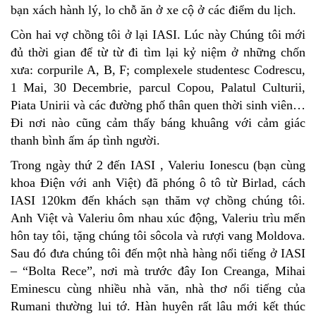
bạn xách hành lý, lo chỗ ăn ở xe cộ ở các điểm du lịch.
Còn hai vợ chồng tôi ở lại IASI. Lúc này Chúng tôi mới
đủ thời gian để từ từ đi tìm lại kỷ niệm ở những chốn
xưa: corpurile A, B, F; complexele studentesc Codrescu,
1 Mai, 30 Decembrie, parcul Copou, Palatul Culturii,
Piata Unirii và các đường phố thân quen thời sinh viên…
Đi nơi nào cũng cảm thấy báng khuâng với cảm giác
thanh bình ấm áp tình người.
Trong ngày thứ 2 đến IASI , Valeriu Ionescu (bạn cùng
khoa Điện với anh Việt) đã phóng ô tô từ Birlad, cách
IASI 120km đến khách sạn thăm vợ chồng chúng tôi.
Anh Việt và Valeriu ôm nhau xúc động, Valeriu trìu mến
hôn tay tôi, tặng chúng tôi sôcola và rượi vang Moldova.
Sau đó đưa chúng tôi đến một nhà hàng nổi tiếng ở IASI
– “Bolta Rece”, nơi mà trước đây Ion Creanga, Mihai
Eminescu cùng nhiều nhà văn, nhà thơ nổi tiếng của
Rumani thường lui tớ. Hàn huyên rất lâu mới kết thúc