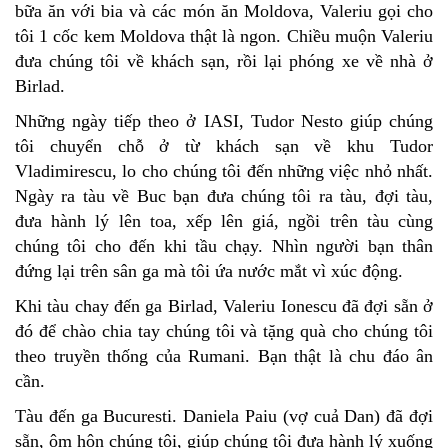
bữa ăn với bia và các món ăn Moldova, Valeriu gọi cho
tôi 1 cốc kem Moldova thật là ngon. Chiều muộn Valeriu
đưa chúng tôi về khách sạn, rồi lại phóng xe về nhà ở
Birlad.
Những ngày tiếp theo ở IASI, Tudor Nesto giúp chúng
tôi chuyển chỗ ở từ khách sạn về khu Tudor
Vladimirescu, lo cho chúng tôi đến những việc nhỏ nhất.
Ngày ra tàu về Buc bạn đưa chúng tôi ra tàu, đợi tàu,
đưa hành lý lên toa, xếp lên giá, ngồi trên tàu cùng
chúng tôi cho đến khi tầu chạy. Nhìn người bạn thân
đứng lại trên sân ga mà tôi ứa nước mắt vì xúc động.
Khi tàu chay đến ga Birlad, Valeriu Ionescu đã đợi sẵn ở
đó để chào chia tay chúng tôi và tặng quà cho chúng tôi
theo truyền thống của Rumani. Bạn thật là chu đáo ân
cần.
Tàu đến ga Bucuresti. Daniela Paiu (vợ cuả Dan) đã đợi
sẵn, ôm hôn chúng tôi, giúp chúng tôi đưa hành lý xuống