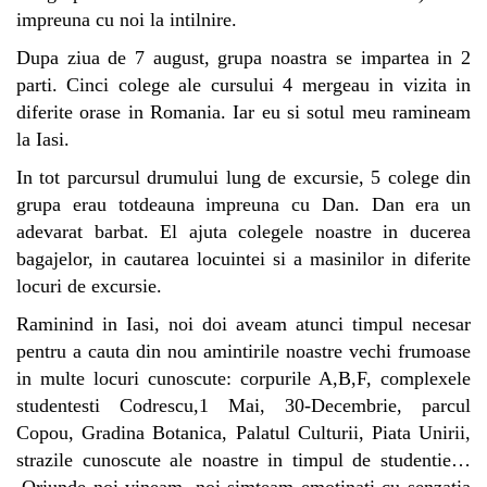
impreuna cu noi la intilnire.
Dupa ziua de 7 august, grupa noastra se impartea in 2
parti. Cinci colege ale cursului 4 mergeau in vizita in
diferite orase in Romania. Iar eu si sotul meu ramineam
la Iasi.
In tot parcursul drumului lung de excursie, 5 colege din
grupa erau totdeauna impreuna cu Dan. Dan era un
adevarat barbat. El ajuta colegele noastre in ducerea
bagajelor, in cautarea locuintei si a masinilor in diferite
locuri de excursie.
Raminind in Iasi, noi doi aveam atunci timpul necesar
pentru a cauta din nou amintirile noastre vechi frumoase
in multe locuri cunoscute: corpurile A,B,F, complexele
studentesti Codrescu,1 Mai, 30-Decembrie, parcul
Copou, Gradina Botanica, Palatul Culturii, Piata Unirii,
strazile cunoscute ale noastre in timpul de studentie…
.Oriunde noi vineam, noi simteam emotinati cu senzatia