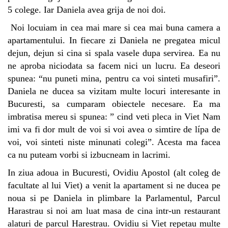
5 colege. Iar Daniela avea grija de noi doi.
Noi locuiam in cea mai mare si cea mai buna camera a
apartamentului. In fiecare zi Daniela ne pregatea micul
dejun, dejun si cina si spala vasele dupa servirea. Ea nu
ne aproba niciodata sa facem nici un lucru. Ea deseori
spunea: “nu puneti mina, pentru ca voi sinteti musafiri”.
Daniela ne ducea sa vizitam multe locuri interesante in
Bucuresti, sa cumparam obiectele necesare. Ea ma
imbratisa mereu si spunea: ” cind veti pleca in Viet Nam
imi va fi dor mult de voi si voi avea o simtire de lípa de
voi, voi sinteti niste minunati colegi”. Acesta ma facea
ca nu puteam vorbi si izbucneam in lacrimi.
In ziua adoua in Bucuresti,
Ovidiu Apostol
(alt coleg de
facultate al lui Viet) a venit la apartament si ne ducea pe
noua si pe Daniela in plimbare la Parlamentul, Parcul
Harastrau si noi am luat masa de cina intr-un restaurant
alaturi de parcul Harestrau. Ovidiu si Viet repetau multe