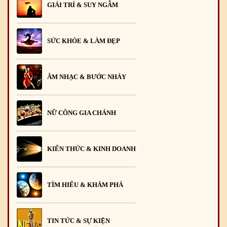
GIẢI TRÍ & SUY NGẪM
SỨC KHỎE & LÀM ĐẸP
ÂM NHẠC & BƯỚC NHẢY
NỮ CÔNG GIA CHÁNH
KIẾN THỨC & KINH DOANH
TÌM HIỂU & KHÁM PHÁ
TIN TỨC & SỰ KIỆN