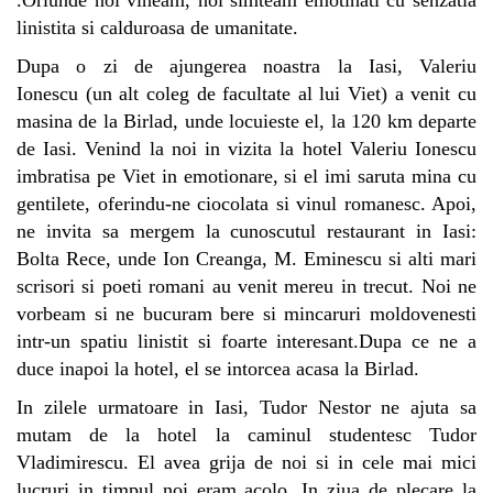
linistita si calduroasa de umanitate.
Dupa o zi de ajungerea noastra la Iasi,
Valeriu
Ionescu
(un alt coleg de facultate al lui Viet) a venit cu
masina de la Birlad, unde locuieste el, la 120 km departe
de Iasi. Venind la noi in vizita la hotel Valeriu Ionescu
imbratisa pe Viet in emotionare, si el imi saruta mina cu
gentilete, oferindu-ne ciocolata si vinul romanesc. Apoi,
ne invita sa mergem la cunoscutul restaurant in Iasi:
Bolta Rece, unde Ion Creanga, M. Eminescu si alti mari
scrisori si poeti romani au venit mereu in trecut. Noi ne
vorbeam si ne bucuram bere si mincaruri moldovenesti
intr-un spatiu linistit si foarte interesant.Dupa ce ne a
duce inapoi la hotel, el se intorcea acasa la Birlad.
In zilele urmatoare in Iasi, Tudor Nestor ne ajuta sa
mutam de la hotel la caminul studentesc Tudor
Vladimirescu. El avea grija de noi si in cele mai mici
lucruri in timpul noi eram acolo. In ziua de plecare la