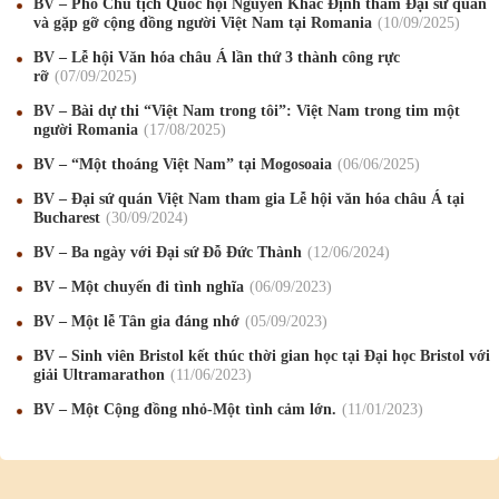
BV – Phó Chủ tịch Quốc hội Nguyễn Khắc Định thăm Đại sứ quán
và gặp gỡ cộng đồng người Việt Nam tại Romania
10
/09
/2025
BV – Lễ hội Văn hóa châu Á lần thứ 3 thành công rực
rỡ
07
/09
/2025
BV – Bài dự thi “Việt Nam trong tôi”: Việt Nam trong tim một
người Romania
17
/08
/2025
Mừng Xuân Canh Tý 2020
22
/01
/2020
BV – “Một thoáng Việt Nam” tại Mogosoaia
06
/06
/2025
Chúc mừng Giáng sinh và Năm mới 2020
24
/12
/2019
BV – Đại sứ quán Việt Nam tham gia Lễ hội văn hóa châu Á tại
Bucharest
30
/09
/2024
Mừng Xuân Kỷ Hợi 2019
03
/02
/2019
BV – Ba ngày với Đại sứ Đỗ Đức Thành
12
/06
/2024
Chúc mừng Giáng sinh và Năm mới 2019
22
/12
/2018
BV – Một chuyến đi tình nghĩa
06
/09
/2023
BV – Một lễ Tân gia đáng nhớ
05
/09
/2023
Mừng Xuân Bính Ngọ 2026
15
/02
/2026
BV – Sinh viên Bristol kết thúc thời gian học tại Đại học Bristol với
Chúc mừng Giáng sinh và Năm mới 2026
24
/12
/2025
giải Ultramarathon
11
/06
/2023
BV – Một Cộng đồng nhỏ-Một tình cảm lớn.
11
/01
/2023
Chúc mừng Giáng sinh và Năm mới 2025
24
/12
/2024
Mừng Xuân Giáp Thìn 2024
09
/02
/2024