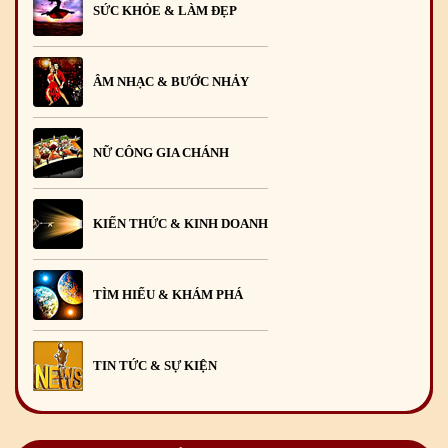
SỨC KHỎE & LÀM ĐẸP
ÂM NHẠC & BƯỚC NHẢY
NỮ CÔNG GIA CHÁNH
KIẾN THỨC & KINH DOANH
TÌM HIỂU & KHÁM PHÁ
TIN TỨC & SỰ KIỆN