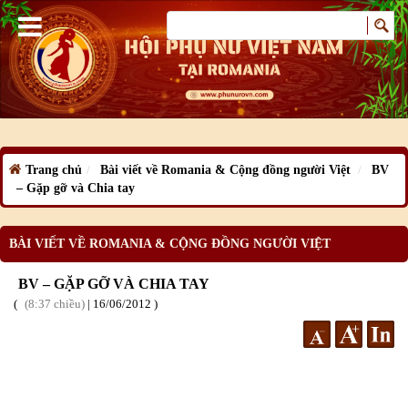
Trang chủ
Bài viết về Romania & Cộng đồng người Việt
BV
– Gặp gỡ và Chia tay
BÀI VIẾT VỀ ROMANIA & CỘNG ĐỒNG NGƯỜI VIỆT
BV – GẶP GỠ VÀ CHIA TAY
8:37 chiều
|
16
/06
/2012