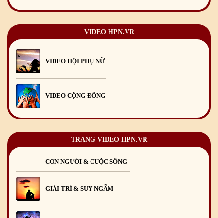
Chúc mừng Giáng sinh và Năm mới 2026
24
/12
/2025
Chúc mừng Giáng sinh và Năm mới 2025
24
/12
/2024
VIDEO HPN.VR
Mừng Xuân Giáp Thìn 2024
09
/02
/2024
VIDEO HỘI PHỤ NỮ
VIDEO CỘNG ĐỒNG
TRANG VIDEO HPN.VR
CON NGƯỜI & CUỘC SỐNG
GIẢI TRÍ & SUY NGẪM