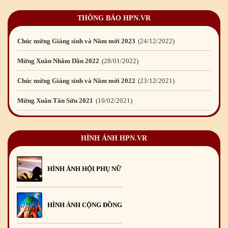
Chúc mừng Giáng sinh và Năm mới 2024
21
/12
/2023
THÔNG BÁO HPN.VR
Mừng Xuân Quý Mão 2023
14
/01
/2023
Chúc mừng Giáng sinh và Năm mới 2023
24
/12
/2022
Mừng Xuân Nhâm Dần 2022
28
/01
/2022
Chúc mừng Giáng sinh và Năm mới 2022
23
/12
/2021
Mừng Xuân Tân Sửu 2021
10
/02
/2021
Chúc mừng Giáng sinh và Năm mới 2021
15
/12
/2020
HÌNH ẢNH HPN.VR
Mừng Xuân Canh Tý 2020
22
/01
/2020
Chúc mừng Giáng sinh và Năm mới 2020
24
/12
/2019
HÌNH ẢNH HỘI PHỤ NỮ
Mừng Xuân Kỷ Hợi 2019
03
/02
/2019
Chúc mừng Giáng sinh và Năm mới 2019
22
/12
/2018
HÌNH ẢNH CỘNG ĐỒNG
Mừng Xuân Bính Ngọ 2026
15
/02
/2026