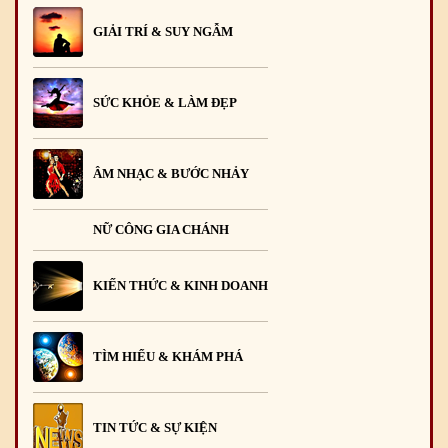
GIẢI TRÍ & SUY NGẪM
SỨC KHỎE & LÀM ĐẸP
ÂM NHẠC & BƯỚC NHẢY
NỮ CÔNG GIA CHÁNH
KIẾN THỨC & KINH DOANH
TÌM HIỂU & KHÁM PHÁ
TIN TỨC & SỰ KIỆN