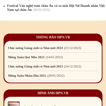
Chúc mừng Giáng sinh và Năm mới 2019
22
/12
/2018
Festival Văn nghệ toàn châu Âu và ra mắt Hội Nữ Doanh nhân Việt
Nam tại châu Âu
06
/04
/2026
Mừng Xuân Bính Ngọ 2026
15
/02
/2026
Chúc mừng Giáng sinh và Năm mới 2026
24
/12
/2025
Chúc mừng Giáng sinh và Năm mới 2025
24
/12
/2024
THÔNG BÁO HPN.VR
Mừng Xuân Giáp Thìn 2024
09
/02
/2024
Chúc mừng Giáng sinh và Năm mới 2024
21
/12
/2023
Mừng Xuân Quý Mão 2023
14
/01
/2023
Chúc mừng Giáng sinh và Năm mới 2023
24
/12
/2022
Mừng Xuân Nhâm Dần 2022
28
/01
/2022
Chúc mừng Giáng sinh và Năm mới 2022
23
/12
/2021
HÌNH ẢNH HPN.VR
Mừng Xuân Tân Sửu 2021
10
/02
/2021
Chúc mừng Giáng sinh và Năm mới 2021
15
/12
/2020