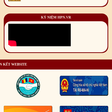
KỶ NIỆM HPN.VR
N KẾT WEBSITE