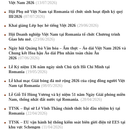
Việt Nam 2026
13
/07
/2026
Hội Phụ nữ Việt Nam tại Romania tổ chức sinh hoạt định kỳ quý
III/2026
07
/07
/2026
Khai giảng Lớp học hè tiếng Việt 2026
29
/06
/2026
Hội Doanh nghiệp Việt Nam tại Romania tổ chức Chương trình
Giao lưu mở.
23
/06
/2026
Ngày hội Quảng bá Văn hóa – Ẩm thực – Áo dài Việt Nam 2026 và
Chung kết Hoa hậu Áo dài Phu nhân toàn châu Âu
2026
07
/06
/2026
Lễ Kỷ niệm 136 năm ngày sinh Chủ tịch Hồ Chí Minh tại
Romania
19
/05
/2026
Lễ khai mạc Giải bóng đá mở rộng 2026 của cộng đồng người Việt
Nam tại Romania
08
/05
/2026
Lễ Giỗ Tổ Hùng Vương và kỷ niệm 51 năm Ngày Giải phóng miền
Mừng Xuân Canh Tý 2020
22
/01
/2020
Nam, thống nhất đất nước tại Romania.
28
/04
/2026
TTSK – Đại sứ Lê Vĩnh Thắng chính thức bắt đầu nhiệm kỳ tại
Chúc mừng Giáng sinh và Năm mới 2020
24
/12
/2019
Romania
22
/04
/2026
Mừng Xuân Kỷ Hợi 2019
03
/02
/2019
TTSK – EU vận hành hệ thống kiểm soát biên giới điện tử EES tại
khu vực Schengen
11
/04
/2026