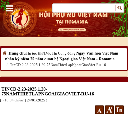
Trang chủ
Tin tức HPN.VR
Tin Cộng đồng
Ngày Văn hóa Việt Nam
nhân kỷ niệm 75 năm quan hệ Ngoại giao Việt Nam - Romania
TinCD-2.23-2025.1.20-75NamThietLapNgoaiGiaoViet-Ru-16
TINCD-2.23-2025.1.20-
75NAMTHIETLAPNGOAIGIAOVIET-RU-16
10:04 chiều
|
24
/01
/2025