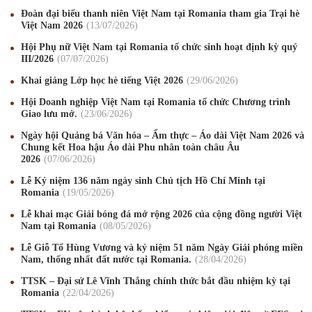
Đoàn đại biểu thanh niên Việt Nam tại Romania tham gia Trại hè
Việt Nam 2026
13
/07
/2026
Hội Phụ nữ Việt Nam tại Romania tổ chức sinh hoạt định kỳ quý
III/2026
07
/07
/2026
Khai giảng Lớp học hè tiếng Việt 2026
29
/06
/2026
Hội Doanh nghiệp Việt Nam tại Romania tổ chức Chương trình
Giao lưu mở.
23
/06
/2026
Ngày hội Quảng bá Văn hóa – Ẩm thực – Áo dài Việt Nam 2026 và
Chung kết Hoa hậu Áo dài Phu nhân toàn châu Âu
2026
07
/06
/2026
Lễ Kỷ niệm 136 năm ngày sinh Chủ tịch Hồ Chí Minh tại
Romania
19
/05
/2026
Lễ khai mạc Giải bóng đá mở rộng 2026 của cộng đồng người Việt
Mừng Xuân Canh Tý 2020
22
/01
/2020
Nam tại Romania
08
/05
/2026
Lễ Giỗ Tổ Hùng Vương và kỷ niệm 51 năm Ngày Giải phóng miền
Chúc mừng Giáng sinh và Năm mới 2020
24
/12
/2019
Nam, thống nhất đất nước tại Romania.
28
/04
/2026
Mừng Xuân Kỷ Hợi 2019
03
/02
/2019
TTSK – Đại sứ Lê Vĩnh Thắng chính thức bắt đầu nhiệm kỳ tại
Romania
22
/04
/2026
Chúc mừng Giáng sinh và Năm mới 2019
22
/12
/2018