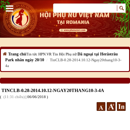
Trang chủ
Tin tức HPN.VR
Tin Hội Phụ nữ
Dã ngoại tại Herăstrău
Park nhân ngày 20/10
TinCLB-0.28-2014.10.12-Ngay20thang10-3-
4a
TINCLB-0.28-2014.10.12-NGAY20THANG10-3-4A
11:31 chiều
|
06
/06
/2018