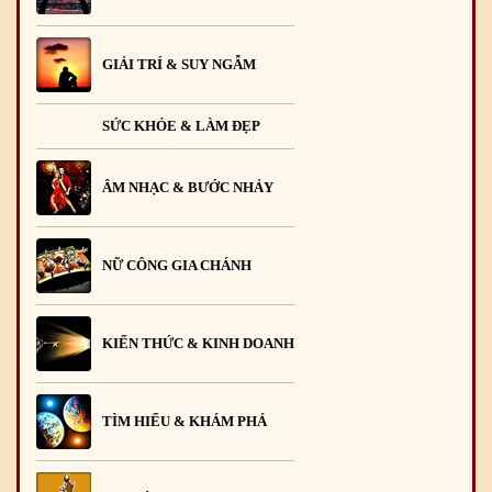
GIẢI TRÍ & SUY NGẪM
SỨC KHỎE & LÀM ĐẸP
ÂM NHẠC & BƯỚC NHẢY
NỮ CÔNG GIA CHÁNH
KIẾN THỨC & KINH DOANH
TÌM HIỂU & KHÁM PHÁ