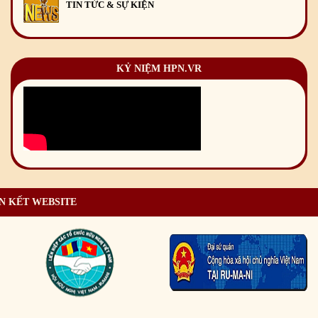
TIN TỨC & SỰ KIỆN
KỶ NIỆM HPN.VR
N KẾT WEBSITE