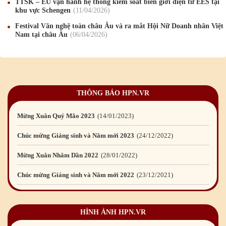
TTSK – EU vận hành hệ thống kiểm soát biên giới điện tử EES tại
khu vực Schengen
11
/04
/2026
Mừng Xuân Bính Ngọ 2026
15
/02
/2026
Festival Văn nghệ toàn châu Âu và ra mắt Hội Nữ Doanh nhân Việt
Chúc mừng Giáng sinh và Năm mới 2026
24
/12
/2025
Nam tại châu Âu
06
/04
/2026
Chúc mừng Giáng sinh và Năm mới 2025
24
/12
/2024
Mừng Xuân Giáp Thìn 2024
09
/02
/2024
Chúc mừng Giáng sinh và Năm mới 2024
21
/12
/2023
THÔNG BÁO HPN.VR
Mừng Xuân Quý Mão 2023
14
/01
/2023
Chúc mừng Giáng sinh và Năm mới 2023
24
/12
/2022
Mừng Xuân Nhâm Dần 2022
28
/01
/2022
Chúc mừng Giáng sinh và Năm mới 2022
23
/12
/2021
Mừng Xuân Tân Sửu 2021
10
/02
/2021
Chúc mừng Giáng sinh và Năm mới 2021
15
/12
/2020
HÌNH ẢNH HPN.VR