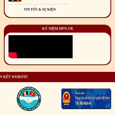
TIN TỨC & SỰ KIỆN
KỶ NIỆM HPN.VR
N KẾT WEBSITE