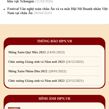
khu vực Schengen
11
/04
/2026
Mừng Xuân Bính Ngọ 2026
15
/02
/2026
Festival Văn nghệ toàn châu Âu và ra mắt Hội Nữ Doanh nhân Việt
Nam tại châu Âu
06
/04
/2026
Chúc mừng Giáng sinh và Năm mới 2026
24
/12
/2025
Chúc mừng Giáng sinh và Năm mới 2025
24
/12
/2024
Mừng Xuân Giáp Thìn 2024
09
/02
/2024
THÔNG BÁO HPN.VR
Chúc mừng Giáng sinh và Năm mới 2024
21
/12
/2023
Mừng Xuân Quý Mão 2023
14
/01
/2023
Chúc mừng Giáng sinh và Năm mới 2023
24
/12
/2022
Mừng Xuân Nhâm Dần 2022
28
/01
/2022
Chúc mừng Giáng sinh và Năm mới 2022
23
/12
/2021
Mừng Xuân Tân Sửu 2021
10
/02
/2021
HÌNH ẢNH HPN.VR
Chúc mừng Giáng sinh và Năm mới 2021
15
/12
/2020