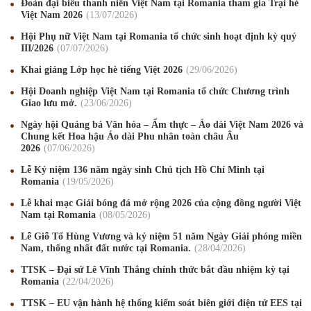
Đoàn đại biểu thanh niên Việt Nam tại Romania tham gia Trại hè
Việt Nam 2026
13
/07
/2026
Hội Phụ nữ Việt Nam tại Romania tổ chức sinh hoạt định kỳ quý
III/2026
07
/07
/2026
Khai giảng Lớp học hè tiếng Việt 2026
29
/06
/2026
Hội Doanh nghiệp Việt Nam tại Romania tổ chức Chương trình
Giao lưu mở.
23
/06
/2026
Ngày hội Quảng bá Văn hóa – Ẩm thực – Áo dài Việt Nam 2026 và
Chung kết Hoa hậu Áo dài Phu nhân toàn châu Âu
2026
07
/06
/2026
Lễ Kỷ niệm 136 năm ngày sinh Chủ tịch Hồ Chí Minh tại
Romania
19
/05
/2026
Lễ khai mạc Giải bóng đá mở rộng 2026 của cộng đồng người Việt
Nam tại Romania
08
/05
/2026
Mừng Xuân Canh Tý 2020
22
/01
/2020
Lễ Giỗ Tổ Hùng Vương và kỷ niệm 51 năm Ngày Giải phóng miền
Chúc mừng Giáng sinh và Năm mới 2020
24
/12
/2019
Nam, thống nhất đất nước tại Romania.
28
/04
/2026
TTSK – Đại sứ Lê Vĩnh Thắng chính thức bắt đầu nhiệm kỳ tại
Mừng Xuân Kỷ Hợi 2019
03
/02
/2019
Romania
22
/04
/2026
Chúc mừng Giáng sinh và Năm mới 2019
22
/12
/2018
TTSK – EU vận hành hệ thống kiểm soát biên giới điện tử EES tại