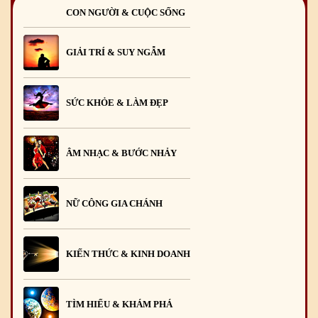
CON NGƯỜI & CUỘC SỐNG
GIẢI TRÍ & SUY NGẪM
SỨC KHỎE & LÀM ĐẸP
ÂM NHẠC & BƯỚC NHẢY
NỮ CÔNG GIA CHÁNH
KIẾN THỨC & KINH DOANH
TÌM HIỂU & KHÁM PHÁ